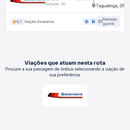
Duração:
3h
Taguatinga, DF
Retirada
ac_unit
wc
6,7
Viação Goianésia
guichê
Viações que atuam nesta rota
Procure a sua passagem de ônibus selecionando a viação de
sua preferência.