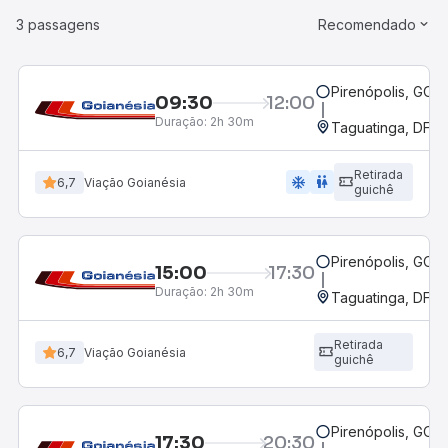
3 passagens
Recomendado
Pirenópolis, GO -
09:30
12:00
Duração:
2h 30m
Taguatinga, DF
Retirada
ac_unit
wc
6,7
Viação Goianésia
guichê
Pirenópolis, GO -
15:00
17:30
Duração:
2h 30m
Taguatinga, DF
Retirada
6,7
Viação Goianésia
guichê
Pirenópolis, GO -
17:30
20:30