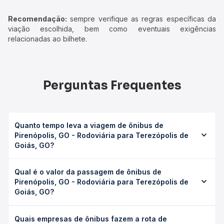
Recomendação:
sempre verifique as regras específicas da
viação escolhida, bem como eventuais exigências
relacionadas ao bilhete.
Perguntas Frequentes
Quanto tempo leva a viagem de ônibus de
Pirenópolis, GO - Rodoviária para Terezópolis de
Goiás, GO?
A viagem de ônibus de Pirenópolis, GO - Rodoviária para
Qual é o valor da passagem de ônibus de
Terezópolis de Goiás, GO leva em média 1h 25min,
Pirenópolis, GO - Rodoviária para Terezópolis de
podendo variar conforme a viação, o tipo de serviço
Goiás, GO?
(convencional, executivo ou leito) e as condições de
tráfego. Na Quero Passagem você consulta os horários
O preço da passagem de ônibus de Pirenópolis, GO -
disponíveis e vê a duração exata de cada opção na data
Quais empresas de ônibus fazem a rota de
Rodoviária para Terezópolis de Goiás, GO custa em média
desejada.