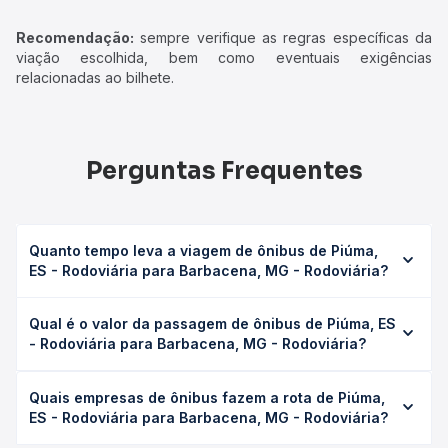
Recomendação:
sempre verifique as regras específicas da
viação escolhida, bem como eventuais exigências
relacionadas ao bilhete.
Perguntas Frequentes
Quanto tempo leva a viagem de ônibus de Piúma,
ES - Rodoviária para Barbacena, MG - Rodoviária?
A viagem de ônibus de Piúma, ES - Rodoviária para
Qual é o valor da passagem de ônibus de Piúma, ES
Barbacena, MG - Rodoviária leva em média 10h 20min,
- Rodoviária para Barbacena, MG - Rodoviária?
podendo variar conforme a viação, o tipo de serviço
(convencional, executivo ou leito) e as condições de
O preço da passagem de ônibus de Piúma, ES -
tráfego. Na Quero Passagem você consulta os horários
Quais empresas de ônibus fazem a rota de Piúma,
Rodoviária para Barbacena, MG - Rodoviária custa em
disponíveis e vê a duração exata de cada opção na data
ES - Rodoviária para Barbacena, MG - Rodoviária?
média R$ 236,11 e varia conforme a data da viagem, a
desejada.
empresa, o tipo de poltrona e a antecedência da compra.