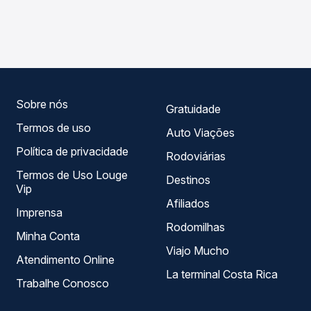
As viações Riodoce operam o trecho de Piúma, ES -
Na Quero Passagem você compara os preços de todas as
Rodoviária para Barbacena, MG - Rodoviária, com horários
viações em tempo real e garante a melhor oferta para o
variados ao longo do dia. Na Quero Passagem você
seu roteiro.
compara todas as opções — empresas, horários, tipos de
serviço e preços — em um só lugar e escolhe a que
melhor se encaixa na sua viagem.
Sobre nós
Gratuidade
Termos de uso
Auto Viações
Política de privacidade
Rodoviárias
Termos de Uso Louge
Destinos
Vip
Afiliados
Imprensa
Rodomilhas
Minha Conta
Viajo Mucho
Atendimento Online
La terminal Costa Rica
Trabalhe Conosco