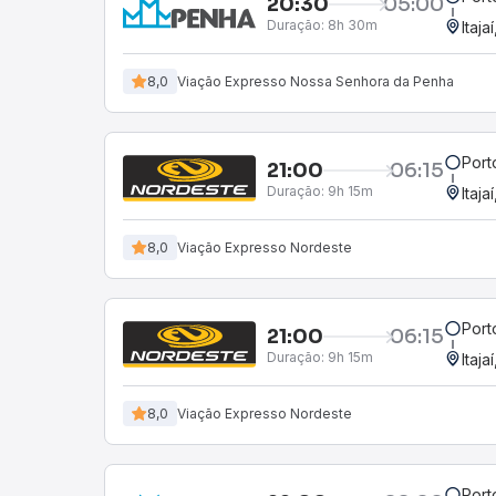
20:30
05:00
Duração:
8h 30m
Itaja
8,0
Viação Expresso Nossa Senhora da Penha
Port
21:00
06:15
Duração:
9h 15m
Itaja
8,0
Viação Expresso Nordeste
Port
21:00
06:15
Duração:
9h 15m
Itaja
8,0
Viação Expresso Nordeste
Port