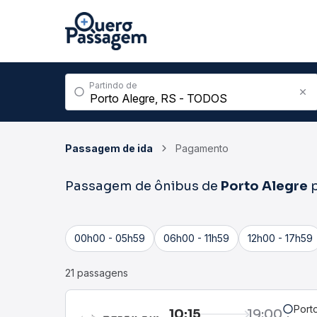
Partindo de
Passagem de ida
Pagamento
Passagem de ônibus de
Porto Alegre
p
00h00 - 05h59
06h00 - 11h59
12h00 - 17h59
21 passagens
Port
10:15
19:00