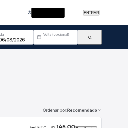
Central de Ajuda
ENTRAR
Ida
Volta (opcional)
Ordenar por:
Recomendado
145,00
R$
LEITO