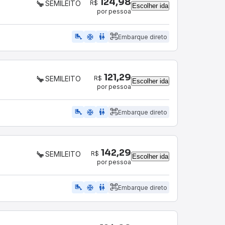
124,98
R$
SEMILEITO
Escolher ida
por pessoa
airline_seat_legroom_extra
ac_unit
WC
Embarque direto
121,29
R$
SEMILEITO
Escolher ida
por pessoa
airline_seat_legroom_extra
ac_unit
WC
Embarque direto
142,29
R$
SEMILEITO
Escolher ida
por pessoa
airline_seat_legroom_extra
ac_unit
WC
Embarque direto