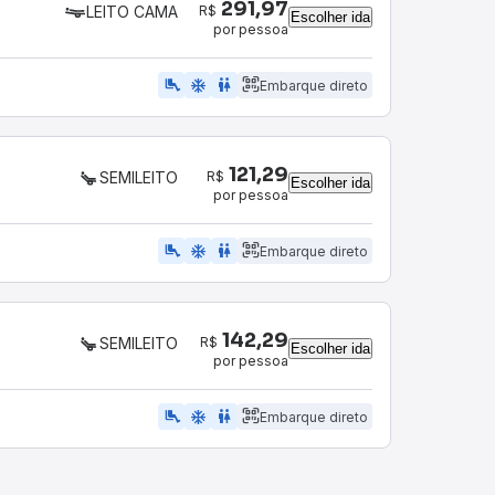
291,97
R$
LEITO CAMA
Escolher ida
por pessoa
airline_seat_legroom_extra
ac_unit
wc
Embarque direto
121,29
R$
SEMILEITO
Escolher ida
por pessoa
airline_seat_legroom_extra
ac_unit
WC
Embarque direto
142,29
R$
SEMILEITO
Escolher ida
por pessoa
airline_seat_legroom_extra
ac_unit
WC
Embarque direto