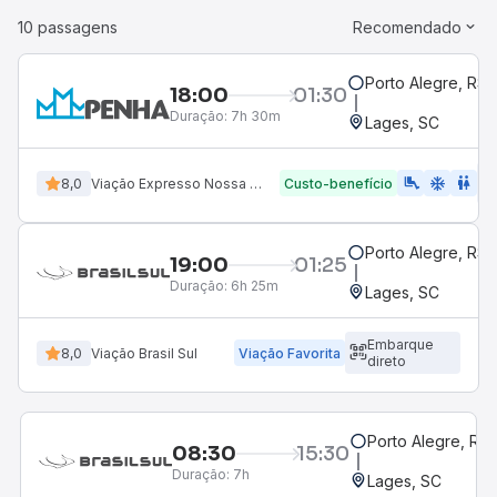
10 passagens
Recomendado
Porto Alegre, RS 
18:00
01:30
Duração:
7h 30m
Lages, SC
airline_seat_legroom_extra
ac_unit
WC
8,0
Viação Expresso Nossa Senhora da Penha
Custo-benefício
Porto Alegre, RS 
19:00
01:25
Duração:
6h 25m
Lages, SC
Embarque
8,0
Viação Brasil Sul
Viação Favorita
direto
Porto Alegre, RS
08:30
15:30
Duração:
7h
Lages, SC