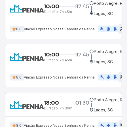
Porto Alegre, RS
10:00
17:45
Duração:
7h 45m
Lages, SC
E
airline_seat_legroom_extra
ac_unit
WC
8,0
Viação Expresso Nossa Senhora da Penha
d
Porto Alegre, RS
10:00
17:45
Duração:
7h 45m
Lages, SC
E
airline_seat_legroom_extra
ac_unit
wc
8,0
Viação Expresso Nossa Senhora da Penha
d
Porto Alegre, RS
18:00
01:30
Duração:
7h 30m
Lages, SC
E
airline_seat_legroom_extra
ac_unit
wc
8,0
Viação Expresso Nossa Senhora da Penha