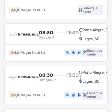
Embarque
8,0
Viação Brasil Sul
direto
Porto Alegre, RS
08:30
15:30
Duração:
7h
Lages, SC
Embarque
airline_seat_legroom_extra
ac_unit
wc
8,0
Viação Brasil Sul
direto
Porto Alegre, RS
08:30
15:30
Duração:
7h
Lages, SC
Embarque
airline_seat_legroom_extra
ac_unit
wc
8,0
Viação Brasil Sul
direto