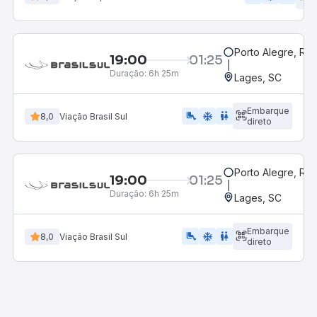
d
Porto Alegre, RS
19:00
01:25
Duração:
6h 25m
Lages, SC
Embarque
airline_seat_legroom_extra
ac_unit
wc
8,0
Viação Brasil Sul
direto
Porto Alegre, RS
19:00
01:25
Duração:
6h 25m
Lages, SC
Embarque
airline_seat_legroom_extra
ac_unit
wc
8,0
Viação Brasil Sul
direto