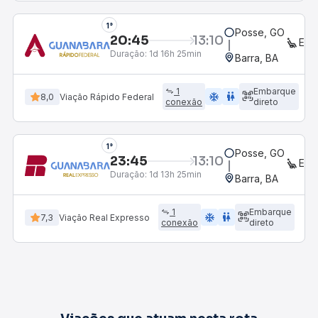
1°
Posse, GO
20:45
13:10
EXE
Duração:
1d 16h 25min
Barra, BA
1
Embarque
ac_unit
wc
8,0
Viação Rápido Federal
conexão
direto
1°
Posse, GO
23:45
13:10
EXE
Duração:
1d 13h 25min
Barra, BA
1
Embarque
ac_unit
wc
7,3
Viação Real Expresso
conexão
direto