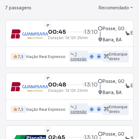
7 passagens
Recomendado
1°
Posse, GO
00:45
13:10
EXE
Duração:
1d 12h 25min
Barra, BA
1
Embarque
ac_unit
wc
7,3
Viação Real Expresso
conexão
direto
1°
Posse, GO
00:48
13:10
EXE
Duração:
1d 12h 22min
Barra, BA
1
Embarque
ac_unit
wc
7,3
Viação Real Expresso
conexão
direto
1°
Posse, GO
02:45
13:10
SEM