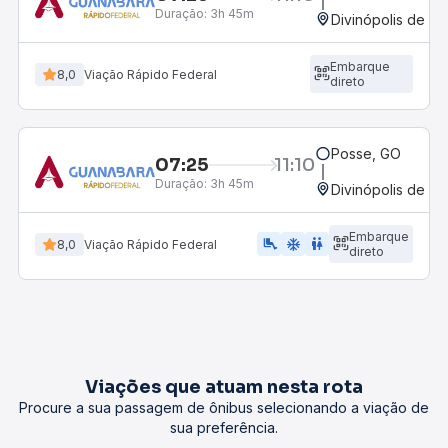
Duração:
3h 45m
Divinópolis de Go
Embarque
8,0
Viação Rápido Federal
direto
Posse, GO
07:25
11:10
Duração:
3h 45m
Divinópolis de Go
Embarque
airline_seat_legroom_extra
ac_unit
wc
8,0
Viação Rápido Federal
direto
Viações que atuam nesta rota
Procure a sua passagem de ônibus selecionando a viação de
sua preferência.