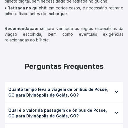
bilhete digital, sem necessidade de retirada no guichê.
• Retirada no guichê:
em certos casos, é necessário retirar o
bilhete físico antes do embarque.
Recomendação:
sempre verifique as regras específicas da
viação escolhida, bem como eventuais exigências
relacionadas ao bilhete.
Perguntas Frequentes
Quanto tempo leva a viagem de ônibus de Posse,
GO para Divinópolis de Goiás, GO?
A viagem de ônibus de Posse, GO para Divinópolis de
Qual é o valor da passagem de ônibus de Posse,
Goiás, GO leva em média 3h 45min, podendo variar
GO para Divinópolis de Goiás, GO?
conforme a viação, o tipo de serviço (convencional,
executivo ou leito) e as condições de tráfego. Na Quero
O preço da passagem de ônibus de Posse, GO para