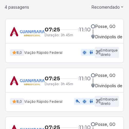
4 passagens
Recomendado
Posse, GO
07:25
11:10
Duração:
3h 45m
Divinópolis de Go
Embarque
ac_unit
wc
8,0
Viação Rápido Federal
direto
Posse, GO
07:25
11:10
Duração:
3h 45m
Divinópolis de Go
Embarque
airline_seat_legroom_extra
ac_unit
wc
8,0
Viação Rápido Federal
direto
Posse, GO
07:25
11:10