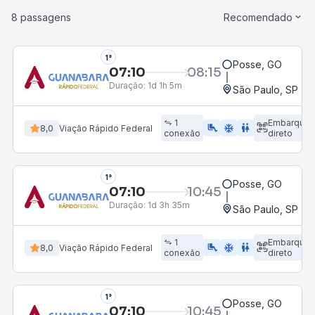
8 passagens
Recomendado
1°
Posse, GO
07:10
08:15
Duração:
1d 1h 5m
São Paulo, SP - R
1
Embarque
airline_seat_legroom_extra
ac_unit
WC
8,0
Viação Rápido Federal
conexão
direto
1°
Posse, GO
07:10
10:45
Duração:
1d 3h 35m
São Paulo, SP - R
1
Embarque
airline_seat_legroom_extra
ac_unit
WC
8,0
Viação Rápido Federal
conexão
direto
1°
Posse, GO
07:10
10:45