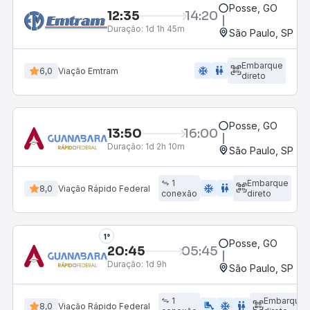
Posse, GO
12:35
14:20
Duração:
1d 1h 45m
São Paulo, SP - R
Embarque
ac_unit
wc
6,0
Viação Emtram
direto
Posse, GO
13:50
16:00
Duração:
1d 2h 10m
São Paulo, SP - R
1
Embarque
ac_unit
wc
8,0
Viação Rápido Federal
conexão
direto
1°
Posse, GO
20:45
05:45
Duração:
1d 9h
São Paulo, SP - R
1
Embarque
airline_seat_legroom_extra
ac_unit
wc
8,0
Viação Rápido Federal