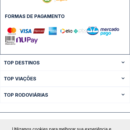
FORMAS DE PAGAMENTO
TOP DESTINOS
Ônibus Rio de Janeiro
TOP VIAÇÕES
Ônibus São Paulo
Passagens Cometa
Ônibus Brasília
TOP RODOVIÁRIAS
Passagens Gontijo
Ônibus Campinas
Rodoviária São Paulo - Tietê
Passagens 1001
Ônibus Londrina
Rodoviária Rio de Janeiro - Novo Rio
Passagens Águia Branca
+ Destinos
Rodoviária Belo Horizonte - Gov. Israel Pinheiro (Tergip)
Calçada das Margaridas, 163 - Sala 02 - Condomínio Centro
Passagens Pássaro Marron
Utilizamos cookies para melhorar sua experiência e