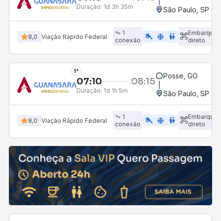
Duração:
1d 3h 35m
São Paulo, SP - R
1
Embarque
airline_seat_legroom_extra
ac_unit
wc
8,0
Viação Rápido Federal
conexão
direto
1°
Posse, GO
07:10
08:15
Duração:
1d 1h 5m
São Paulo, SP - R
1
Embarque
airline_seat_legroom_extra
ac_unit
wc
8,0
Viação Rápido Federal
conexão
direto