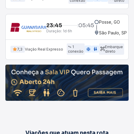
conexão
direto
Posse, GO
23:45
05:45
Duração:
1d 6h
São Paulo, SP - R
1
Embarque
ac_unit
wc
7,3
Viação Real Expresso
conexão
direto
Viações que atuam nesta rota