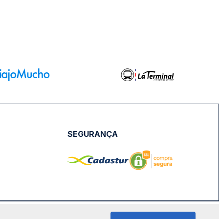
SEGURANÇA
NPJ: 18.087.991/0001-57 | saconibus@queropassagem.com.br