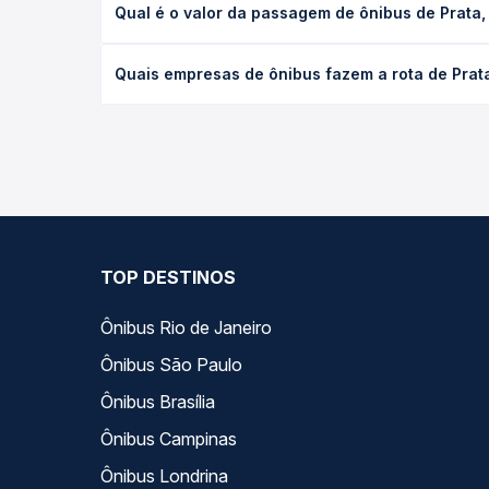
Qual é o valor da passagem de ônibus de Prata,
serviço (convencional, executivo ou leito) e as c
data desejada.
O preço da passagem de ônibus de Prata, MG para S
Quais empresas de ônibus fazem a rota de Prata
empresa, o tipo de poltrona e a antecedência da 
para o seu roteiro.
As viações Roderotas operam o trecho de Prata, MG
Passagem você compara todas as opções — empresas
TOP DESTINOS
Ônibus Rio de Janeiro
Ônibus São Paulo
Ônibus Brasília
Ônibus Campinas
Ônibus Londrina