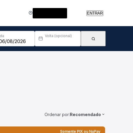
Central de Ajuda
ENTRAR
Ida
Volta (opcional)
Ordenar por:
Recomendado
Somente PIX ou NuPay