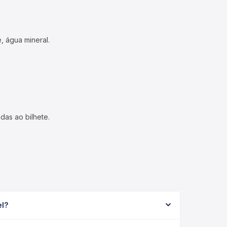
, água mineral.
das ao bilhete.
el?
 podendo variar conforme a viação, o tipo de