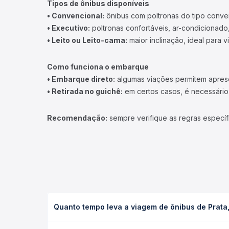
Tipos de ônibus disponíveis
• Convencional:
ônibus com poltronas do tipo conve
• Executivo:
poltronas confortáveis, ar-condicionado,
• Leito ou Leito-cama:
maior inclinação, ideal para 
Como funciona o embarque
• Embarque direto:
algumas viações permitem apresen
• Retirada no guichê:
em certos casos, é necessário r
Recomendação:
sempre verifique as regras específ
Quanto tempo leva a viagem de ônibus de Prata,
A viagem de ônibus de Prata, MG para São José do 