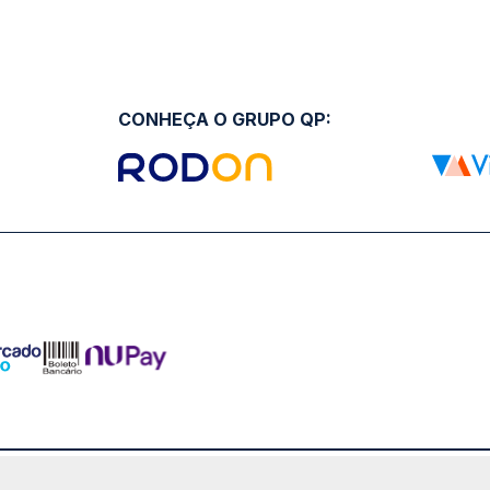
CONHEÇA O GRUPO QP:
ro Comercial Alphaville, Barueri - SP | CEP: 06453-038 | C