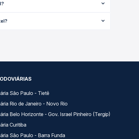
l?
disponíveis e vê a duração exata de cada opção na
ia R$ 221,13 e varia conforme a data da viagem, a
tel?
ações em tempo real e garante a melhor oferta
horários variados ao longo do dia. Na Quero
e a que melhor se encaixa na sua viagem.
ODOVIÁRIAS
ária São Paulo - Tietê
ária Rio de Janeiro - Novo Rio
ria Belo Horizonte - Gov. Israel Pinheiro (Tergip)
ria Curitiba
ária São Paulo - Barra Funda