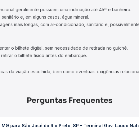
ncional geralmente possuem uma inclinação até 45º e banheiro.
 sanitário e, em alguns casos, água mineral.
viagens mais longas, com ar-condicionado, sanitário e, possivelmente
tar o bilhete digital, sem necessidade de retirada no guichê.
etirar o bilhete físico antes do embarque.
icas da viação escolhida, bem como eventuais exigências relaciona
Perguntas Frequentes
 MG para São José do Rio Preto, SP - Terminal Gov. Laudo Nat
Rio Preto, SP - Terminal Gov. Laudo Natel leva em média 3h 37min,