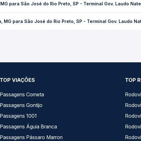
 MG para São José do Rio Preto, SP - Terminal Gov. Laudo Nate
ondições de tráfego. Na Quero Passagem você consulta os horários 
ão José do Rio Preto, SP - Terminal Gov. Laudo Natel custa em méd
, MG para São José do Rio Preto, SP - Terminal Gov. Laudo Na
compra. Na Quero Passagem você compara os preços de todas as vi
 para São José do Rio Preto, SP - Terminal Gov. Laudo Natel, com 
, horários, tipos de serviço e preços — em um só lugar e escolh
TOP VIAÇÕES
TOP R
Passagens Cometa
Rodovi
Passagens Gontijo
Rodovi
Passagens 1001
Rodoviá
Passagens Águia Branca
Rodoviá
Passagens Pássaro Marron
Rodovi