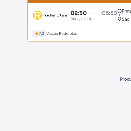
Prat
02:30
06:30
Duração:
4h
São 
7,3
Viação Roderotas
Procu