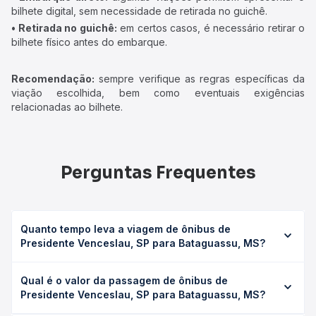
bilhete digital, sem necessidade de retirada no guichê.
• Retirada no guichê:
em certos casos, é necessário retirar o
bilhete físico antes do embarque.
Recomendação:
sempre verifique as regras específicas da
viação escolhida, bem como eventuais exigências
relacionadas ao bilhete.
Perguntas Frequentes
Quanto tempo leva a viagem de ônibus de
Presidente Venceslau, SP para Bataguassu, MS?
A viagem de ônibus de Presidente Venceslau, SP para
Qual é o valor da passagem de ônibus de
Bataguassu, MS leva em média 0h 32min, podendo variar
Presidente Venceslau, SP para Bataguassu, MS?
conforme a viação, o tipo de serviço (convencional,
executivo ou leito) e as condições de tráfego. Na Quero