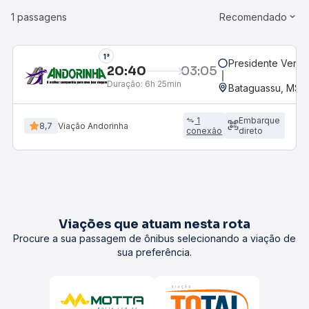
1 passagens
Recomendado
1°
Presidente Vence
20:40
03:05
Duração:
6h 25min
Bataguassu, MS
1
Embarque
8,7
Viação Andorinha
conexão
direto
Viações que atuam nesta rota
Procure a sua passagem de ônibus selecionando a viação de
sua preferência.