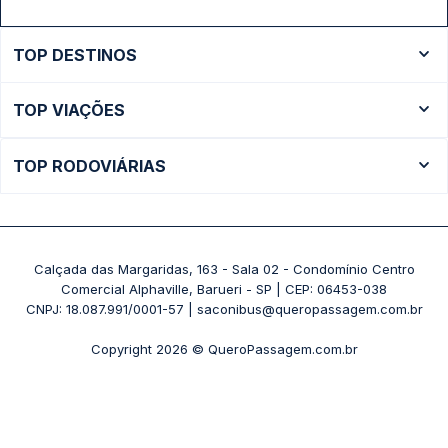
TOP DESTINOS
Ônibus Rio de Janeiro
TOP VIAÇÕES
Ônibus São Paulo
Passagens Cometa
Ônibus Brasília
TOP RODOVIÁRIAS
Passagens Gontijo
Ônibus Campinas
Rodoviária São Paulo - Tietê
Passagens 1001
Ônibus Londrina
Rodoviária Rio de Janeiro - Novo Rio
Passagens Águia Branca
+ Destinos
Rodoviária Belo Horizonte - Gov. Israel Pinheiro (Tergip)
Calçada das Margaridas, 163 - Sala 02 - Condomínio Centro
Passagens Pássaro Marron
Comercial Alphaville, Barueri - SP | CEP: 06453-038
Rodoviária Curitiba
+ Viações
CNPJ: 18.087.991/0001-57 | saconibus@queropassagem.com.br
Rodoviária São Paulo - Barra Funda
Copyright 2026 © QueroPassagem.com.br
+ Rodoviárias