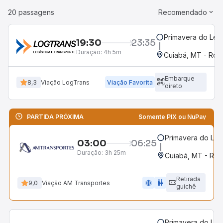
20 passagens
Recomendado
Primavera do Les
19:30
23:35
Duração:
4h 5m
Cuiabá, MT - Rodo
Embarque
8,3
Viação LogTrans
Viação Favorita
direto
PARTIDA PRÓXIMA
Somente PIX ou NuPay
Primavera do Les
03:00
06:25
Duração:
3h 25m
Cuiabá, MT - Rod
Retirada
ac_unit
wc
9,0
Viação AM Transportes
guichê
Primavera do Les