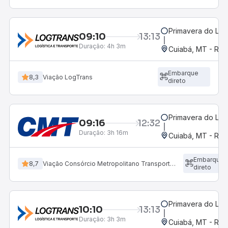
Primavera do Les
09:10
13:13
Duração:
4h 3m
Cuiabá, MT - Rod
Embarque
8,3
Viação LogTrans
direto
Primavera do Les
09:16
12:32
Duração:
3h 16m
Cuiabá, MT - Rod
Embarque
8,7
Viação Consórcio Metropolitano Transporte (CMT)
direto
Primavera do Les
10:10
13:13
Duração:
3h 3m
Cuiabá, MT - Rod