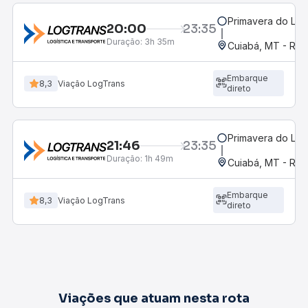
Primavera do Les
20:00
23:35
Duração:
3h 35m
Cuiabá, MT - Rod
Embarque
8,3
Viação LogTrans
direto
Primavera do Les
21:46
23:35
Duração:
1h 49m
Cuiabá, MT - Rod
Embarque
8,3
Viação LogTrans
direto
Viações que atuam nesta rota