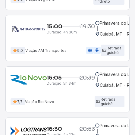
direto
Primavera do Les
15:00
19:30
Duração:
4h 30m
Cuiabá, MT - Rod
Retirada
ac_unit
wc
9,0
Viação AM Transportes
guichê
Primavera do Les
15:05
20:39
Duração:
5h 34m
Cuiabá, MT - Rod
Retirada
7,7
Viação Rio Novo
guichê
Primavera do Les
16:30
20:53
Duração:
4h 23m