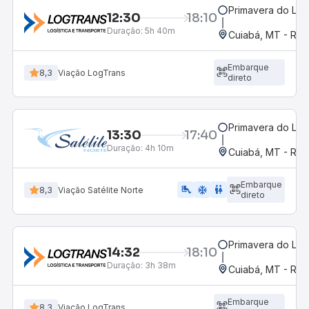
Primavera do Les
12:30
18:10
Duração:
5h 40m
Cuiabá, MT - Rod
Embarque
8,3
Viação LogTrans
direto
Primavera do Les
13:30
17:40
Duração:
4h 10m
Cuiabá, MT - Rod
Embarque
airline_seat_legroom_extra
ac_unit
wc
8,3
Viação Satélite Norte
direto
Primavera do Les
14:32
18:10
Duração:
3h 38m
Cuiabá, MT - Rod
Embarque
8,3
Viação LogTrans