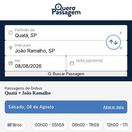
Partindo de
Indo para
Ida
Volta (opcional)
Buscar Passagem
Passagens de ônibus
Quatá
João Ramalho
Sábado, 08 de Agosto
Alterar data
Filtros
00h00 - 05h59
06h00 - 11h59
12h00 - 17h5