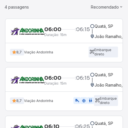
4 passagens
Recomendado
Quatá, SP
06:00
06:15
Duração:
15m
João Ramalho, S
Embarque
8,7
Viação Andorinha
direto
Quatá, SP
06:00
06:15
Duração:
15m
João Ramalho, S
Embarque
airline_seat_legroom_extra
ac_unit
wc
8,7
Viação Andorinha
direto
Quatá, SP
06:10
06:25