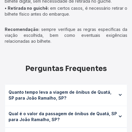
bilhete digital, sem necessidade de retirada no guichê.
• Retirada no guichê:
em certos casos, é necessário retirar o
bilhete físico antes do embarque.
Recomendação:
sempre verifique as regras específicas da
viação escolhida, bem como eventuais exigências
relacionadas ao bilhete.
Perguntas Frequentes
Quanto tempo leva a viagem de ônibus de Quatá,
SP para João Ramalho, SP?
A viagem de ônibus de Quatá, SP para João Ramalho, SP
Qual é o valor da passagem de ônibus de Quatá, SP
leva em média 0 horas, podendo variar conforme a
para João Ramalho, SP?
viação, o tipo de serviço (convencional, executivo ou
leito) e as condições de tráfego. Na Quero Passagem
O preço da passagem de ônibus de Quatá, SP para João