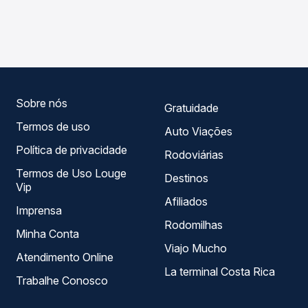
As viações Expresso Guanabara operam o trecho de
compara os preços de todas as viações em tempo real e
Quatiguaba, CE para Frecheirinha, CE, com horários
garante a melhor oferta para o seu roteiro.
variados ao longo do dia. Na Quero Passagem você
compara todas as opções — empresas, horários, tipos de
serviço e preços — em um só lugar e escolhe a que
melhor se encaixa na sua viagem.
Sobre nós
Gratuidade
Termos de uso
Auto Viações
Política de privacidade
Rodoviárias
Termos de Uso Louge
Destinos
Vip
Afiliados
Imprensa
Rodomilhas
Minha Conta
Viajo Mucho
Atendimento Online
La terminal Costa Rica
Trabalhe Conosco