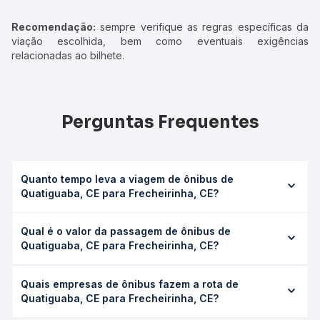
Recomendação:
sempre verifique as regras específicas da
viação escolhida, bem como eventuais exigências
relacionadas ao bilhete.
Perguntas Frequentes
Quanto tempo leva a viagem de ônibus de
Quatiguaba, CE para Frecheirinha, CE?
A viagem de ônibus de Quatiguaba, CE para Frecheirinha,
Qual é o valor da passagem de ônibus de
CE leva em média 0 horas, podendo variar conforme a
Quatiguaba, CE para Frecheirinha, CE?
viação, o tipo de serviço (convencional, executivo ou
leito) e as condições de tráfego. Na Quero Passagem
O preço da passagem de ônibus de Quatiguaba, CE para
você consulta os horários disponíveis e vê a duração
Quais empresas de ônibus fazem a rota de
Frecheirinha, CE custa em média não identificado e varia
exata de cada opção na data desejada.
Quatiguaba, CE para Frecheirinha, CE?
conforme a data da viagem, a empresa, o tipo de poltrona
e a antecedência da compra. Na Quero Passagem você