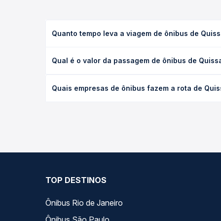
Quanto tempo leva a viagem de ônibus de Quiss
A viagem de ônibus de Quissamã, RJ para Rio das O
Qual é o valor da passagem de ônibus de Quissa
leito) e as condições de tráfego. Na Quero Passag
O preço da passagem de ônibus de Quissamã, RJ par
Quais empresas de ônibus fazem a rota de Quis
antecedência da compra. Na Quero Passagem você c
As viações não identificadas operam o trecho de Q
as opções — empresas, horários, tipos de serviço 
TOP DESTINOS
Ônibus Rio de Janeiro
Ônibus São Paulo