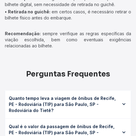
bilhete digital, sem necessidade de retirada no guichê.
• Retirada no guichê:
em certos casos, é necessário retirar o
bilhete físico antes do embarque.
Recomendação:
sempre verifique as regras específicas da
viação escolhida, bem como eventuais exigências
relacionadas ao bilhete.
Perguntas Frequentes
Quanto tempo leva a viagem de ônibus de Recife,
PE - Rodoviária (TIP) para São Paulo, SP -
Rodoviária do Tietê?
A viagem de ônibus de Recife, PE - Rodoviária (TIP) para
Qual é o valor da passagem de ônibus de Recife,
São Paulo, SP - Rodoviária do Tietê leva em média 66h
PE - Rodoviária (TIP) para São Paulo, SP -
9min, podendo variar conforme a viação, o tipo de