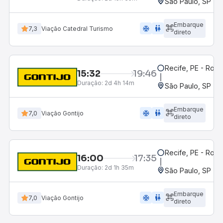
São Paulo, SP - R
Embarque
ac_unit
wc
7,3
Viação Catedral Turismo
direto
Recife, PE - Rodo
15:32
19:46
Duração:
2d 4h 14m
São Paulo, SP - R
Embarque
ac_unit
wc
7,0
Viação Gontijo
direto
Recife, PE - Rodo
16:00
17:35
Duração:
2d 1h 35m
São Paulo, SP - R
Embarque
ac_unit
wc
7,0
Viação Gontijo
direto