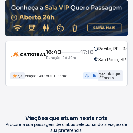
Recife, PE - Rodo
16:40
17:10
Duração:
3d 30m
São Paulo, SP - R
Embarque
ac_unit
wc
7,3
Viação Catedral Turismo
direto
Viações que atuam nesta rota
Procure a sua passagem de ônibus selecionando a viação de
sua preferência.