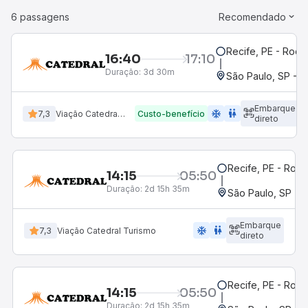
6 passagens
Recomendado
Recife, PE - Rodov
16:40
17:10
Duração:
3d 30m
São Paulo, SP - R
Embarque
ac_unit
wc
7,3
Viação Catedral Turismo
Custo-benefício
direto
Recife, PE - Rodo
14:15
05:50
Duração:
2d 15h 35m
São Paulo, SP - R
Embarque
ac_unit
wc
7,3
Viação Catedral Turismo
direto
Recife, PE - Rodo
14:15
05:50
Duração:
2d 15h 35m