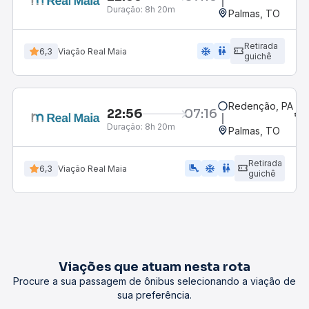
Duração:
8h 20m
Palmas, TO
Retirada
ac_unit
wc
6,3
Viação Real Maia
guichê
Redenção, PA
22:56
07:16
Duração:
8h 20m
Palmas, TO
Retirada
airline_seat_legroom_extra
ac_unit
wc
6,3
Viação Real Maia
guichê
Viações que atuam nesta rota
Procure a sua passagem de ônibus selecionando a viação de
sua preferência.