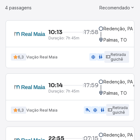
4 passagens
Recomendado
Redenção, PA
10:13
17:58
Duração:
7h 45m
Palmas, TO
Retirada
ac_unit
wc
6,3
Viação Real Maia
guichê
Redenção, PA
10:14
17:59
Duração:
7h 45m
Palmas, TO
Retirada
airline_seat_legroom_extra
ac_unit
wc
6,3
Viação Real Maia
guichê
Redenção, PA
22:55
07:15