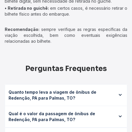
bilhete digital, sem necessidade de retirada no guichê.
• Retirada no guichê:
em certos casos, é necessário retirar o
bilhete físico antes do embarque.
Recomendação:
sempre verifique as regras específicas da
viação escolhida, bem como eventuais exigências
relacionadas ao bilhete.
Perguntas Frequentes
Quanto tempo leva a viagem de ônibus de
Redenção, PA para Palmas, TO?
A viagem de ônibus de Redenção, PA para Palmas, TO
Qual é o valor da passagem de ônibus de
leva em média 8h 1min, podendo variar conforme a
Redenção, PA para Palmas, TO?
viação, o tipo de serviço (convencional, executivo ou
leito) e as condições de tráfego. Na Quero Passagem
O preço da passagem de ônibus de Redenção, PA para