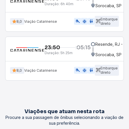
Duração:
6h 40m
Sorocaba, SP
Embarque
airline_seat_legroom_extra
ac_unit
wc
8,0
Viação Catarinense
direto
Resende, RJ - Gr
23:50
05:15
Duração:
5h 25m
Sorocaba, SP
Embarque
airline_seat_legroom_extra
ac_unit
WC
8,0
Viação Catarinense
direto
Viações que atuam nesta rota
Procure a sua passagem de ônibus selecionando a viação de
sua preferência.