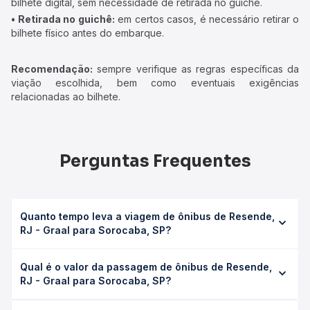
bilhete digital, sem necessidade de retirada no guichê.
• Retirada no guichê:
em certos casos, é necessário retirar o
bilhete físico antes do embarque.
Recomendação:
sempre verifique as regras específicas da
viação escolhida, bem como eventuais exigências
relacionadas ao bilhete.
Perguntas Frequentes
Quanto tempo leva a viagem de ônibus de Resende,
RJ - Graal para Sorocaba, SP?
A viagem de ônibus de Resende, RJ - Graal para
Qual é o valor da passagem de ônibus de Resende,
Sorocaba, SP leva em média 6h 27min, podendo variar
RJ - Graal para Sorocaba, SP?
conforme a viação, o tipo de serviço (convencional,
executivo ou leito) e as condições de tráfego. Na Quero
O preço da passagem de ônibus de Resende, RJ - Graal