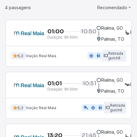
4 passagens
Recomendado
Rialma, GO
01:00
10:50
EX
Duração:
9h 50m
Palmas, TO
Retirada
ac_unit
wc
6,3
Viação Real Maia
guichê
Rialma, GO
01:01
10:51
LE
Duração:
9h 50m
Palmas, TO
Retirada
airline_seat_legroom_extra
ac_unit
wc
6,3
Viação Real Maia
guichê
Rialma, GO
13:20
21:45
EX