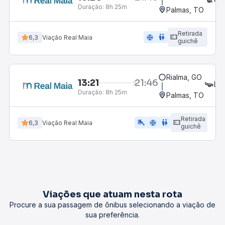
Duração:
8h 25m
Palmas, TO
Retirada
ac_unit
wc
6,3
Viação Real Maia
guichê
Rialma, GO
13:21
21:46
LE
Duração:
8h 25m
Palmas, TO
Retirada
airline_seat_legroom_extra
ac_unit
wc
6,3
Viação Real Maia
guichê
Viações que atuam nesta rota
Procure a sua passagem de ônibus selecionando a viação de
sua preferência.