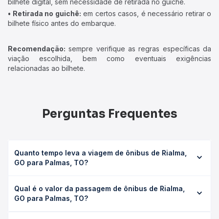
bilhete digital, sem necessidade de retirada no guichê.
• Retirada no guichê:
em certos casos, é necessário retirar o
bilhete físico antes do embarque.
Recomendação:
sempre verifique as regras específicas da
viação escolhida, bem como eventuais exigências
relacionadas ao bilhete.
Perguntas Frequentes
Quanto tempo leva a viagem de ônibus de Rialma,
GO para Palmas, TO?
A viagem de ônibus de Rialma, GO para Palmas, TO leva
Qual é o valor da passagem de ônibus de Rialma,
em média 9h 7min, podendo variar conforme a viação, o
GO para Palmas, TO?
tipo de serviço (convencional, executivo ou leito) e as
condições de tráfego. Na Quero Passagem você consulta
O preço da passagem de ônibus de Rialma, GO para