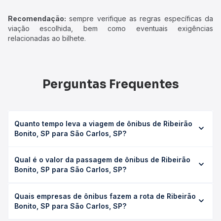
Recomendação:
sempre verifique as regras específicas da
viação escolhida, bem como eventuais exigências
relacionadas ao bilhete.
Perguntas Frequentes
Quanto tempo leva a viagem de ônibus de Ribeirão
Bonito, SP para São Carlos, SP?
A viagem de ônibus de Ribeirão Bonito, SP para São
Qual é o valor da passagem de ônibus de Ribeirão
Carlos, SP leva em média 0h 45min, podendo variar
Bonito, SP para São Carlos, SP?
conforme a viação, o tipo de serviço (convencional,
executivo ou leito) e as condições de tráfego. Na Quero
O preço da passagem de ônibus de Ribeirão Bonito, SP
Passagem você consulta os horários disponíveis e vê a
Quais empresas de ônibus fazem a rota de Ribeirão
para São Carlos, SP custa em média R$ 20,57 e varia
duração exata de cada opção na data desejada.
Bonito, SP para São Carlos, SP?
conforme a data da viagem, a empresa, o tipo de poltrona
e a antecedência da compra. Na Quero Passagem você