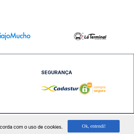
SEGURANÇA
NPJ: 18.087.991/0001-57 | saconibus@queropassagem.com.br
Ok, entendi!
oncorda com o uso de cookies.