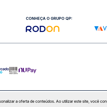
CONHEÇA O GRUPO QP:
ro Comercial Alphaville, Barueri - SP | CEP: 06453-038 | C
sonalizar a oferta de conteúdos. Ao utilizar este site, você c
Copyright 2026 © QueroPassagem.com.br