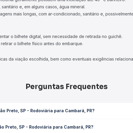
 sanitário e, em alguns casos, água mineral.
viagens mais longas, com ar-condicionado, sanitário e, possivelmente
tar o bilhete digital, sem necessidade de retirada no guichê.
etirar o bilhete físico antes do embarque.
icas da viação escolhida, bem como eventuais exigências relaciona
Perguntas Frequentes
ão Preto, SP - Rodoviária para Cambará, PR?
ária para Cambará, PR leva em média 6h 30min, podendo variar conf
ão Preto, SP - Rodoviária para Cambará, PR?
 Quero Passagem você consulta os horários disponíveis e vê a dur