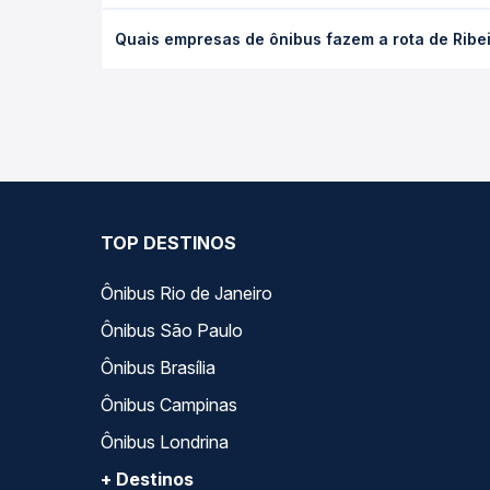
O preço da passagem de ônibus de Ribeirão Preto, 
Quais empresas de ônibus fazem a rota de Ribei
poltrona e a antecedência da compra. Na Quero Pa
As viações Garcia operam o trecho de Ribeirão Pr
todas as opções — empresas, horários, tipos de se
TOP DESTINOS
Ônibus Rio de Janeiro
Ônibus São Paulo
Ônibus Brasília
Ônibus Campinas
Ônibus Londrina
+ Destinos