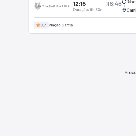
Ribe
12:15
18:45
Duração:
6h 30m
Camb
8,7
Viação Garcia
Procu