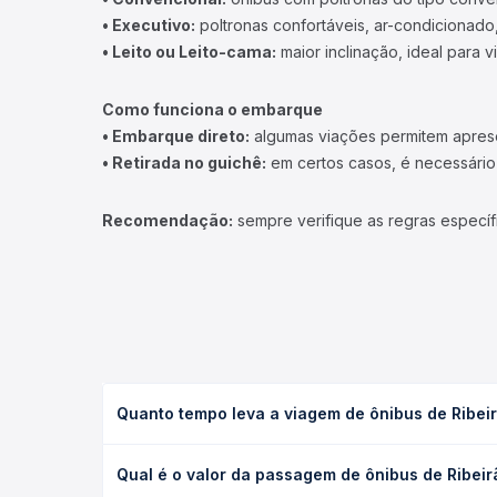
• Executivo:
poltronas confortáveis, ar-condicionado,
• Leito ou Leito-cama:
maior inclinação, ideal para 
Como funciona o embarque
• Embarque direto:
algumas viações permitem apresen
• Retirada no guichê:
em certos casos, é necessário r
Recomendação:
sempre verifique as regras específ
Quanto tempo leva a viagem de ônibus de Ribeir
A viagem de ônibus de Ribeirão Preto, SP - Rodovi
Qual é o valor da passagem de ônibus de Ribeir
executivo ou leito) e as condições de tráfego. Na