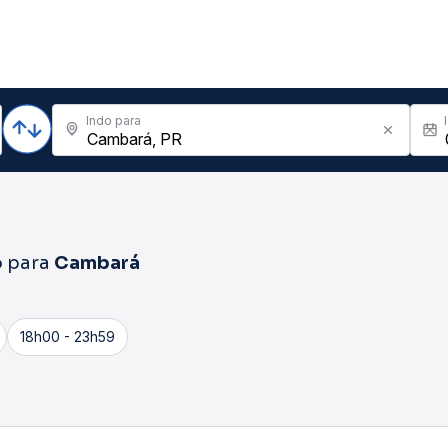
Indo para
o
para
Cambará
18h00 - 23h59