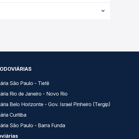
a conforme a data da viagem, a empresa, o tipo de
e garante a melhor oferta para o seu roteiro.
longo do dia. Na Quero Passagem você compara
a na sua viagem.
ODOVIÁRIAS
ária São Paulo - Tietê
ária Rio de Janeiro - Novo Rio
ria Belo Horizonte - Gov. Israel Pinheiro (Tergip)
ria Curitiba
ária São Paulo - Barra Funda
viárias