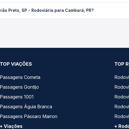
SP - Rodoviária para Cambará, PR custa em média R$ 173,25 e vari
rão Preto, SP - Rodoviária para Cambará, PR?
ssagem você compara os preços de todas as viações em tempo real 
eto, SP - Rodoviária para Cambará, PR, com horários variados ao 
rviço e preços — em um só lugar e escolhe a que melhor se encaix
TOP VIAÇÕES
TOP R
Passagens Cometa
Rodovi
Passagens Gontijo
Rodovi
Passagens 1001
Rodoviá
Passagens Águia Branca
Rodoviá
Passagens Pássaro Marron
Rodovi
+ Viações
+ Rodo