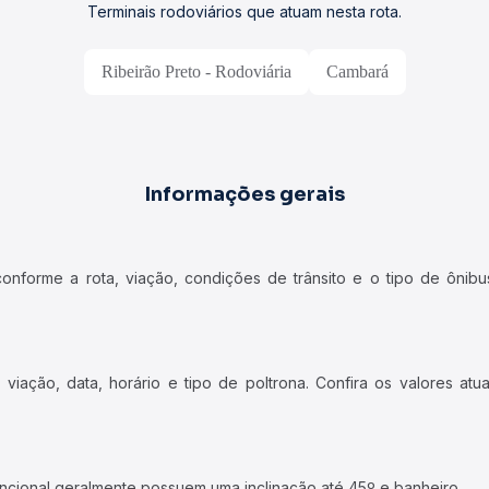
Terminais rodoviários que atuam nesta rota.
Ribeirão Preto - Rodoviária
Cambará
Informações gerais
forme a rota, viação, condições de trânsito e o tipo de ônibus
iação, data, horário e tipo de poltrona. Confira os valores at
ncional geralmente possuem uma inclinação até 45º e banheiro.