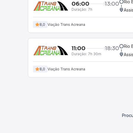
Rio 
06:00
13:00
Duração:
7h
Assis
8,0
Viação Trans Acreana
Rio 
11:00
18:30
Duração:
7h 30m
Assis
8,0
Viação Trans Acreana
Procu