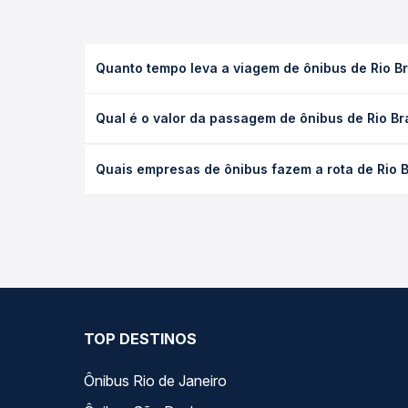
Quanto tempo leva a viagem de ônibus de Rio Br
A viagem de ônibus de Rio Branco, AC para Assis Br
Qual é o valor da passagem de ônibus de Rio Bra
leito) e as condições de tráfego. Na Quero Passag
O preço da passagem de ônibus de Rio Branco, AC p
Quais empresas de ônibus fazem a rota de Rio B
antecedência da compra. Na Quero Passagem você c
As viações Trans Acreana operam o trecho de Rio B
opções — empresas, horários, tipos de serviço e p
TOP DESTINOS
Ônibus Rio de Janeiro