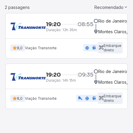
2 passagens
Recomendado
Rio de Janeiro, R
19:20
08:55
Duração:
13h 35m
Montes Claros, M
Embarque
ac_unit
wc
8,0
Viação Transnorte
direto
Rio de Janeiro, R
19:20
09:35
Duração:
14h 15m
Montes Claros, M
Embarque
airline_seat_legroom_extra
ac_unit
wc
8,0
Viação Transnorte
direto