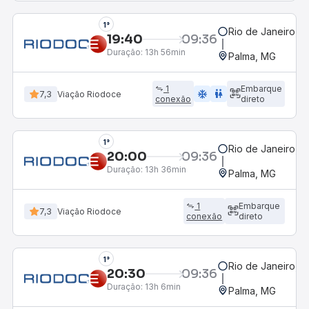
1°
Rio de Janeiro, R
19:40
09:36
Duração:
13h 56min
Palma, MG
1
Embarque
ac_unit
wc
7,3
Viação Riodoce
conexão
direto
1°
Rio de Janeiro, R
20:00
09:36
Duração:
13h 36min
Palma, MG
1
Embarque
7,3
Viação Riodoce
conexão
direto
1°
Rio de Janeiro, R
20:30
09:36
Duração:
13h 6min
Palma, MG