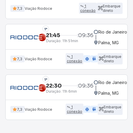
1
Embarque
7,3
Viação Riodoce
conexão
direto
1°
Rio de Janeiro, R
21:45
09:36
Duração:
11h 51min
Palma, MG
1
Embarque
ac_unit
wc
7,3
Viação Riodoce
conexão
direto
1°
Rio de Janeiro, R
22:30
09:36
Duração:
11h 6min
Palma, MG
1
Embarque
ac_unit
wc
7,3
Viação Riodoce
conexão
direto