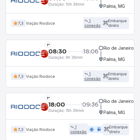
Duração:
10h 36min
Palma, MG
1
Embarque
7,3
Viação Riodoce
conexão
direto
1°
Rio de Janeiro, R
08:30
18:06
Duração:
9h 36min
Palma, MG
1
Embarque
7,3
Viação Riodoce
conexão
direto
1°
Rio de Janeiro, R
18:00
09:36
Duração:
15h 36min
Palma, MG
1
Embarque
ac_unit
wc
7,3
Viação Riodoce
conexão
direto