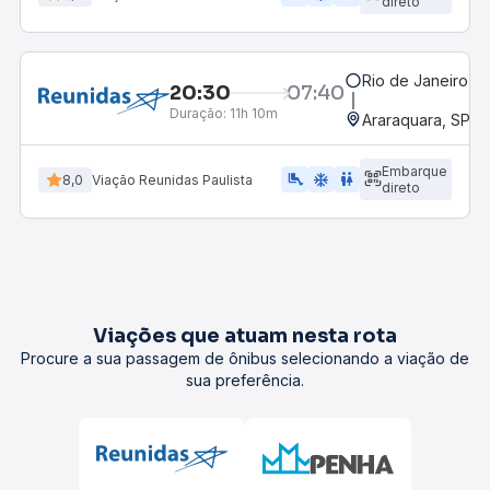
direto
Rio de Janeiro, R
20:30
07:40
Duração:
11h 10m
Araraquara, SP - 
Embarque
airline_seat_legroom_extra
ac_unit
wc
8,0
Viação Reunidas Paulista
direto
Viações que atuam nesta rota
Procure a sua passagem de ônibus selecionando a viação de
sua preferência.