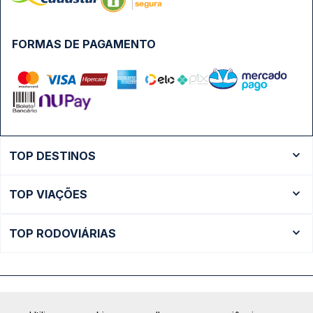
FORMAS DE PAGAMENTO
TOP DESTINOS
Ônibus Rio de Janeiro
TOP VIAÇÕES
Ônibus São Paulo
Passagens Cometa
Ônibus Brasília
TOP RODOVIÁRIAS
Passagens Gontijo
Ônibus Campinas
Rodoviária São Paulo - Tietê
Passagens 1001
Ônibus Londrina
Rodoviária Rio de Janeiro - Novo Rio
Passagens Águia Branca
+ Destinos
Rodoviária Belo Horizonte - Gov. Israel Pinheiro (Tergip)
Calçada das Margaridas, 163 - Sala 02 - Condomínio Centro
Passagens Pássaro Marron