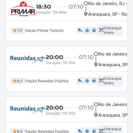
Rio de Janeiro, RJ - H
18:30
07:10
Duração:
12h 40m
Araraquara, SP - Rodov
Embarque
airline_seat_legroom_extra
ac_unit
WC
7,0
Viação Primar Turismo
direto
Rio de Janeiro, R
20:00
07:10
Duração:
11h 10m
Araraquara, SP - 
Embarque
airline_seat_legroom_extra
ac_unit
WC
8,0
Viação Reunidas Paulista
direto
Rio de Janeiro, R
20:00
07:10
Duração:
11h 10m
Araraquara, SP - 
Embarque
airline_seat_legroom_extra
ac_unit
wc
8,0
Viação Reunidas Paulista