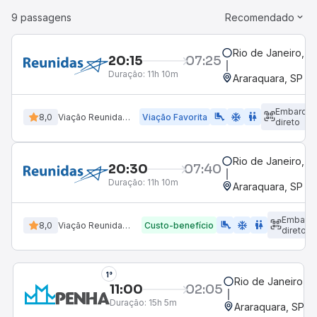
9 passagens
Recomendado
Rio de Janeiro, R
20:15
07:25
Duração:
11h 10m
Araraquara, SP - 
Embarqu
airline_seat_legroom_extra
ac_unit
wc
8,0
Viação Reunidas Paulista
Viação Favorita
direto
Rio de Janeiro, R
20:30
07:40
Duração:
11h 10m
Araraquara, SP - 
Embarq
airline_seat_legroom_extra
ac_unit
WC
8,0
Viação Reunidas Paulista
Custo-benefício
direto
1°
Rio de Janeiro, R
11:00
02:05
Duração:
15h 5m
Araraquara, SP - 