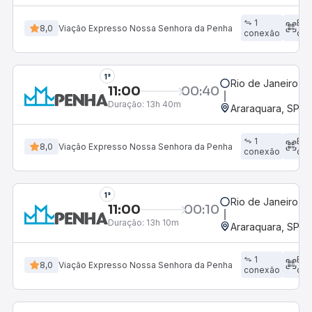
1
Em
8,0
Viação Expresso Nossa Senhora da Penha
conexão
dir
1°
Rio de Janeiro, R
11:00
00:40
Duração:
13h 40m
Araraquara, SP - 
1
Em
8,0
Viação Expresso Nossa Senhora da Penha
conexão
dir
1°
Rio de Janeiro, R
11:00
00:10
Duração:
13h 10m
Araraquara, SP - 
1
Em
8,0
Viação Expresso Nossa Senhora da Penha
conexão
dir