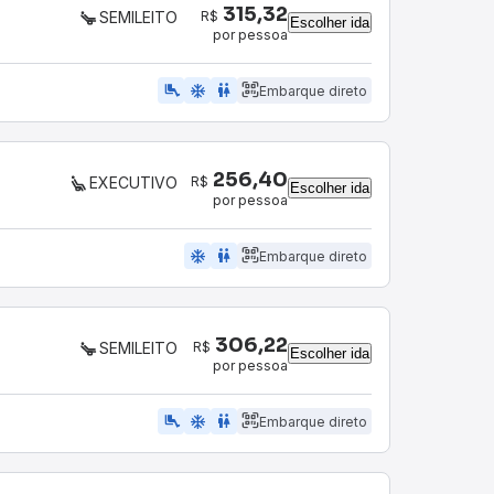
315,32
R$
SEMILEITO
Escolher ida
por pessoa
airline_seat_legroom_extra
ac_unit
WC
Embarque direto
256,40
R$
EXECUTIVO
Escolher ida
por pessoa
ac_unit
wc
Embarque direto
306,22
R$
SEMILEITO
Escolher ida
por pessoa
airline_seat_legroom_extra
ac_unit
WC
Embarque direto