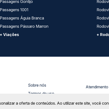
Passagens Gontijo
Rodovi
Passagens 1001
Rodoviá
Passagens Águia Branca
Rodoviá
Passagens Pássaro Marron
Rodovi
+ Viações
+ Rodo
Sobre nós
Termos de uso
Trabalhe Co
Política de privacidade
sonalizar a oferta de conteúdos. Ao utilizar este site, você c
Gratuidade
gura!