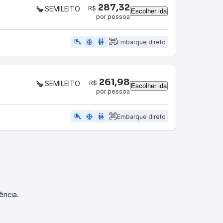
287,32
R$
SEMILEITO
Escolher ida
por pessoa
airline_seat_legroom_extra
ac_unit
WC
Embarque direto
261,98
R$
SEMILEITO
Escolher ida
por pessoa
airline_seat_legroom_extra
ac_unit
WC
Embarque direto
ência.