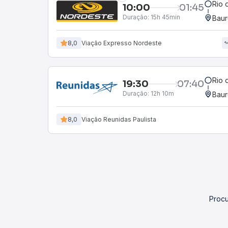
Rio 
10:00
01:45
Duração:
15h 45min
Baur
8,0
Viação Expresso Nordeste
Rio 
19:30
07:40
Duração:
12h 10m
Baur
8,0
Viação Reunidas Paulista
Procu