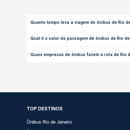
Quanto tempo leva a viagem de ônibus de Rio d
A viagem de ônibus de Rio de Janeiro, RJ - TODOS 
Qual é o valor da passagem de ônibus de Rio d
executivo ou leito) e as condições de tráfego. Na
O preço da passagem de ônibus de Rio de Janeiro,
Quais empresas de ônibus fazem a rota de Rio 
poltrona e a antecedência da compra. Na Quero Pa
As viações Reunidas Paulista operam o trecho de 
todas as opções — empresas, horários, tipos de se
TOP DESTINOS
Ônibus Rio de Janeiro