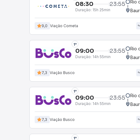
Rio 
08:30
23:55
Duração:
15h 25min
Baur
9,0
Viação Cometa
1°
Rio 
09:00
23:55
Duração:
14h 55min
Baur
7,3
Viação Busco
1°
Rio 
09:00
23:55
Duração:
14h 55min
Baur
7,3
Viação Busco
1°