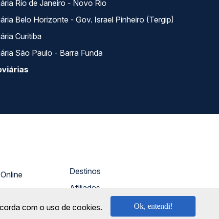
ária Rio de Janeiro - Novo Rio
ria Belo Horizonte - Gov. Israel Pinheiro (Tergip)
ria Curitiba
ária São Paulo - Barra Funda
viárias
Destinos
Atendimento Online
Afiliados
nosco
Rodomilhas
Ok, entendi!
oncorda com o uso de cookies.