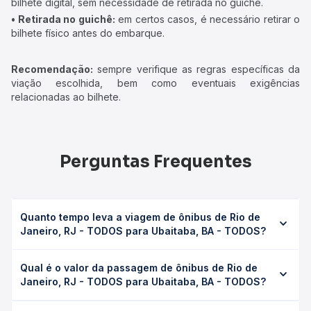
bilhete digital, sem necessidade de retirada no guichê.
• Retirada no guichê:
em certos casos, é necessário retirar o
bilhete físico antes do embarque.
Recomendação:
sempre verifique as regras específicas da
viação escolhida, bem como eventuais exigências
relacionadas ao bilhete.
Perguntas Frequentes
Quanto tempo leva a viagem de ônibus de Rio de
Janeiro, RJ - TODOS para Ubaitaba, BA - TODOS?
A viagem de ônibus de Rio de Janeiro, RJ - TODOS para
Qual é o valor da passagem de ônibus de Rio de
Ubaitaba, BA - TODOS leva em média 24h 7min, podendo
Janeiro, RJ - TODOS para Ubaitaba, BA - TODOS?
variar conforme a viação, o tipo de serviço (convencional,
executivo ou leito) e as condições de tráfego. Na Quero
O preço da passagem de ônibus de Rio de Janeiro, RJ -