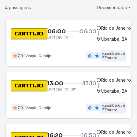
4 passagens
Recomendado
Rio de Janeiro, R
06:00
06:00
Duração:
1d
Ubaitaba, BA
Embarque
ac_unit
wc
7,0
Viação Gontijo
direto
Rio de Janeiro, R
13:00
13:10
Duração:
1d 10m
Ubaitaba, BA
Embarque
ac_unit
wc
7,0
Viação Gontijo
direto
Rio de Janeiro, R
16:20
16:50