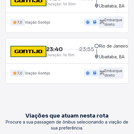
Duração:
1d 30m
Ubaitaba, BA
Embarque
ac_unit
wc
7,0
Viação Gontijo
direto
Rio de Janeiro, R
23:40
23:55
Duração:
1d 15m
Ubaitaba, BA
Embarque
ac_unit
wc
7,0
Viação Gontijo
direto
Viações que atuam nesta rota
Procure a sua passagem de ônibus selecionando a viação de
sua preferência.