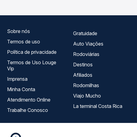
você compara todas as opções — empresas, horários,
tipos de serviço e preços — em um só lugar e escolhe a
que melhor se encaixa na sua viagem.
Sobre nós
Gratuidade
Termos de uso
Auto Viações
Política de privacidade
Rodoviárias
Termos de Uso Louge
Destinos
Vip
Afiliados
Imprensa
Rodomilhas
Minha Conta
Viajo Mucho
Atendimento Online
La terminal Costa Rica
Trabalhe Conosco