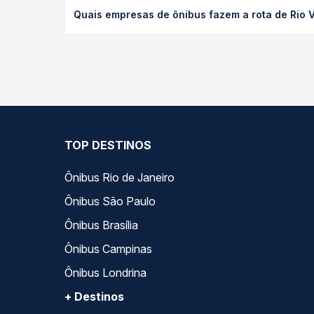
O preço da passagem de ônibus de Rio Verde de Ma
Quais empresas de ônibus fazem a rota de Rio 
empresa, o tipo de poltrona e a antecedência da 
para o seu roteiro.
As viações Motta, Andorinha, Expresso Adamantina
horários variados ao longo do dia. Na Quero Pass
que melhor se encaixa na sua viagem.
TOP DESTINOS
Ônibus Rio de Janeiro
Ônibus São Paulo
Ônibus Brasília
Ônibus Campinas
Ônibus Londrina
+ Destinos