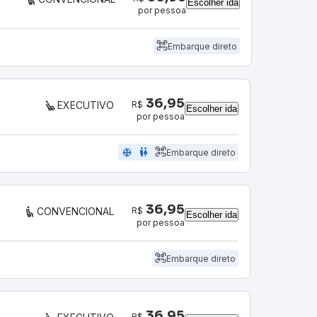
Escolher ida
por pessoa
Embarque direto
36,95
R$
EXECUTIVO
Escolher ida
por pessoa
ac_unit
wc
Embarque direto
36,95
R$
CONVENCIONAL
Escolher ida
por pessoa
Embarque direto
36,95
R$