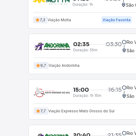
Duração:
1h
São 
7,3
Viação Motta
Viação Favorita
Rio 
02:35
03:30
Duração:
55m
São 
8,7
Viação Andorinha
Rio 
15:00
16:15
Duração:
1h 15m
São 
7,7
Viação Expresso Mato Grosso do Sul
Rio 
20:40
21:35