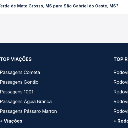
to Grosso, MS para São Gabriel do Oeste, MS custa em média R$ 3
Verde de Mato Grosso, MS para São Gabriel do Oeste, MS?
compra. Na Quero Passagem você compara os preços de todas as vi
, Expresso Mato Grosso do Sul operam o trecho de Rio Verde de M
agem você compara todas as opções — empresas, horários, tipos de
TOP VIAÇÕES
TOP R
Passagens Cometa
Rodovi
Passagens Gontijo
Rodovi
Passagens 1001
Rodoviá
Passagens Águia Branca
Rodoviá
Passagens Pássaro Marron
Rodovi
+ Viações
+ Rodo