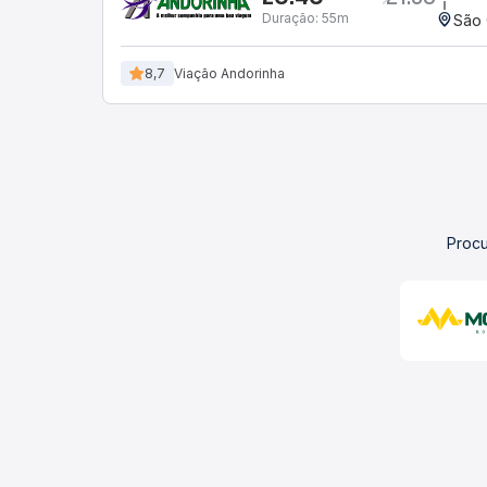
Duração:
55m
São 
8,7
Viação Andorinha
Procu