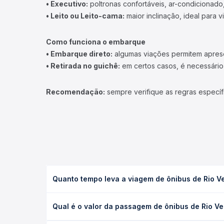
• Executivo:
poltronas confortáveis, ar-condicionado,
• Leito ou Leito-cama:
maior inclinação, ideal para 
Como funciona o embarque
• Embarque direto:
algumas viações permitem apresen
• Retirada no guichê:
em certos casos, é necessário r
Recomendação:
sempre verifique as regras específ
Quanto tempo leva a viagem de ônibus de Rio V
A viagem de ônibus de Rio Verde de Mato Grosso, M
Qual é o valor da passagem de ônibus de Rio V
(convencional, executivo ou leito) e as condições
desejada.