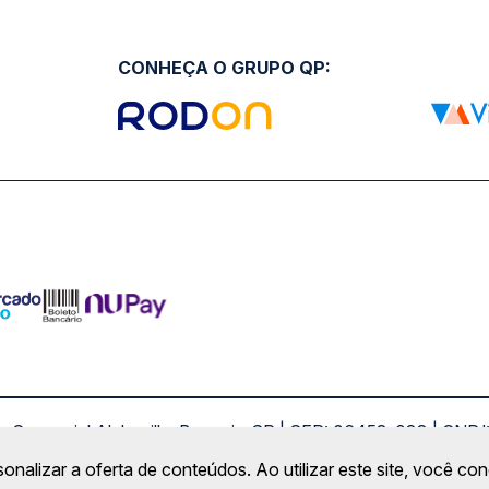
CONHEÇA O GRUPO QP:
ro Comercial Alphaville, Barueri - SP | CEP: 06453-038 | C
Copyright 2026 © QueroPassagem.com.br
sonalizar a oferta de conteúdos. Ao utilizar este site, você c