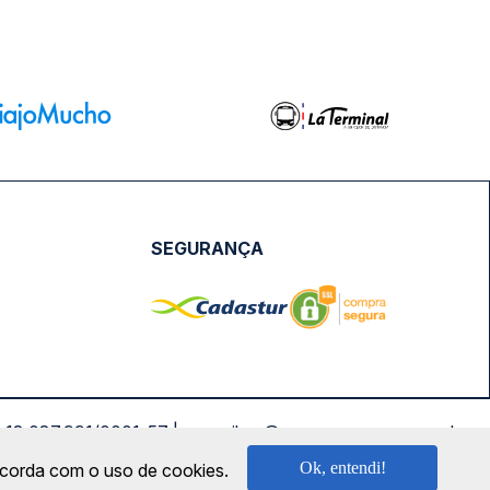
SEGURANÇA
NPJ: 18.087.991/0001-57 | saconibus@queropassagem.com.br
Ok, entendi!
oncorda com o uso de cookies.