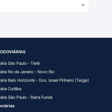
6,95 e varia conforme a data da viagem, a
ações em tempo real e garante a melhor oferta
ato Grosso, MS para São Gabriel do Oeste, MS, com
 serviço e preços — em um só lugar e escolhe a
ODOVIÁRIAS
ária São Paulo - Tietê
ária Rio de Janeiro - Novo Rio
ria Belo Horizonte - Gov. Israel Pinheiro (Tergip)
ria Curitiba
ária São Paulo - Barra Funda
viárias