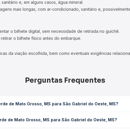
 sanitário e, em alguns casos, água mineral.
viagens mais longas, com ar-condicionado, sanitário e, possivelmente
tar o bilhete digital, sem necessidade de retirada no guichê.
etirar o bilhete físico antes do embarque.
icas da viação escolhida, bem como eventuais exigências relaciona
Perguntas Frequentes
erde de Mato Grosso, MS para São Gabriel do Oeste, MS?
S para São Gabriel do Oeste, MS leva em média 1h 5min, podendo v
erde de Mato Grosso, MS para São Gabriel do Oeste, MS?
 de tráfego. Na Quero Passagem você consulta os horários disponív