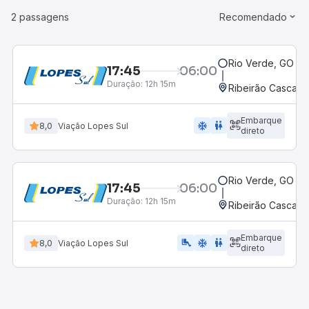
2 passagens
Recomendado
Rio Verde, GO - 
17:45
06:00
Duração:
12h 15m
Ribeirão Cascalh
Embarque
ac_unit
wc
8,0
Viação Lopes Sul
direto
Rio Verde, GO - 
17:45
06:00
Duração:
12h 15m
Ribeirão Cascalh
Embarque
airline_seat_legroom_extra
ac_unit
wc
8,0
Viação Lopes Sul
direto