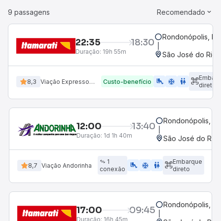
9 passagens
Recomendado
Rondonópolis, M
22:35
18:30
Duração:
19h 55m
São José do Rio P
Embarq
airline_seat_legroom_extra
ac_unit
wc
8,3
Viação Expresso Itamarati
Custo-benefício
direto
Rondonópolis, M
12:00
13:40
Duração:
1d 1h 40m
São José do Rio P
1
Embarque
airline_seat_legroom_extra
ac_unit
wc
8,7
Viação Andorinha
conexão
direto
Rondonópolis, M
17:00
09:45
Duração:
16h 45m