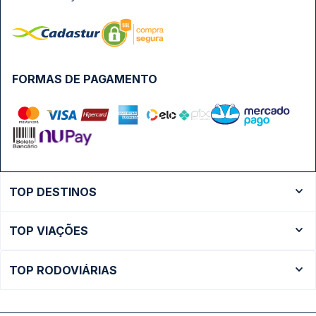
FORMAS DE PAGAMENTO
TOP DESTINOS
Ônibus Rio de Janeiro
TOP VIAÇÕES
Ônibus São Paulo
Passagens Cometa
Ônibus Brasília
TOP RODOVIÁRIAS
Passagens Gontijo
Ônibus Campinas
Rodoviária São Paulo - Tietê
Passagens 1001
Ônibus Londrina