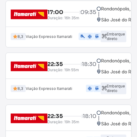
Rondonópolis, M
17:00
09:35
Duração:
16h 35m
São José do Rio P
Embarque
airline_seat_legroom_extra
ac_unit
wc
8,3
Viação Expresso Itamarati
direto
Rondonópolis, M
22:35
18:30
Duração:
19h 55m
São José do Rio P
Embarque
ac_unit
wc
8,3
Viação Expresso Itamarati
direto
Rondonópolis, M
22:35
18:10
Duração:
19h 35m
São José do Rio P