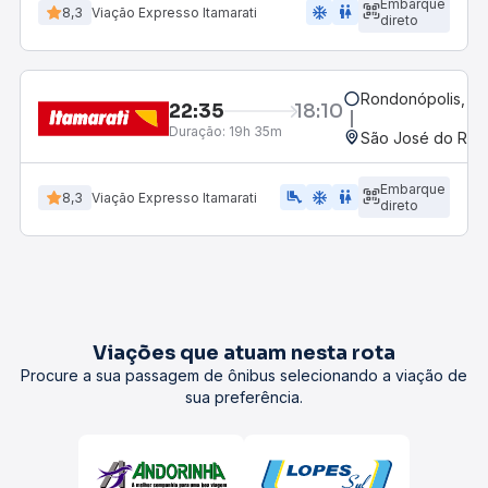
Embarque
ac_unit
wc
8,3
Viação Expresso Itamarati
direto
Rondonópolis, M
22:35
18:10
Duração:
19h 35m
São José do Rio P
Embarque
airline_seat_legroom_extra
ac_unit
wc
8,3
Viação Expresso Itamarati
direto
Viações que atuam nesta rota
Procure a sua passagem de ônibus selecionando a viação de
sua preferência.