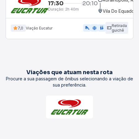
17:30
20:10
Duração:
2h 40m
Vila Do Equador,
Retirada
airline_seat_legroom_extra
ac_unit
wc
7,0
Viação Eucatur
guichê
Viações que atuam nesta rota
Procure a sua passagem de ônibus selecionando a viação de
sua preferência.