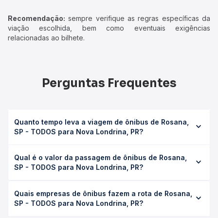
Recomendação:
sempre verifique as regras específicas da
viação escolhida, bem como eventuais exigências
relacionadas ao bilhete.
Perguntas Frequentes
Quanto tempo leva a viagem de ônibus de Rosana,
SP - TODOS para Nova Londrina, PR?
A viagem de ônibus de Rosana, SP - TODOS para Nova
Qual é o valor da passagem de ônibus de Rosana,
Londrina, PR leva em média 1h 31min, podendo variar
SP - TODOS para Nova Londrina, PR?
conforme a viação, o tipo de serviço (convencional,
executivo ou leito) e as condições de tráfego. Na Quero
O preço da passagem de ônibus de Rosana, SP - TODOS
Passagem você consulta os horários disponíveis e vê a
Quais empresas de ônibus fazem a rota de Rosana,
para Nova Londrina, PR custa em média R$ 38,06 e varia
duração exata de cada opção na data desejada.
SP - TODOS para Nova Londrina, PR?
conforme a data da viagem, a empresa, o tipo de poltrona
e a antecedência da compra. Na Quero Passagem você