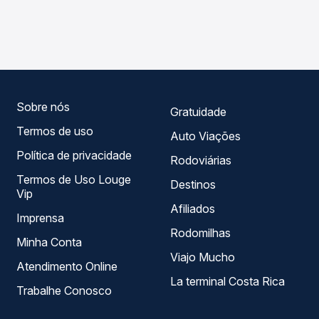
As viações Expresso Nossa Senhora da Penha operam o
compara os preços de todas as viações em tempo real e
trecho de Rosana, SP - TODOS para Nova Londrina, PR,
garante a melhor oferta para o seu roteiro.
com horários variados ao longo do dia. Na Quero
Passagem você compara todas as opções — empresas,
horários, tipos de serviço e preços — em um só lugar e
escolhe a que melhor se encaixa na sua viagem.
Sobre nós
Gratuidade
Termos de uso
Auto Viações
Política de privacidade
Rodoviárias
Termos de Uso Louge
Destinos
Vip
Afiliados
Imprensa
Rodomilhas
Minha Conta
Viajo Mucho
Atendimento Online
La terminal Costa Rica
Trabalhe Conosco