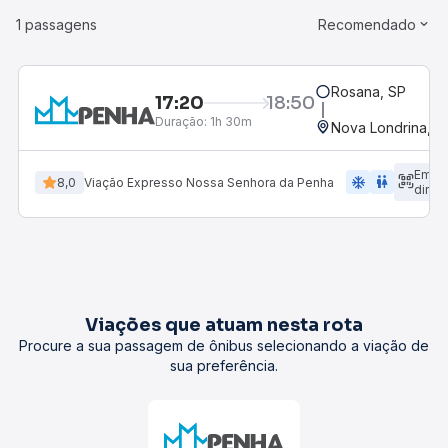
1 passagens
Recomendado
Rosana, SP
17:20
18:50
Duração:
1h 30m
Nova Londrina, P
Emba
ac_unit
wc
8,0
Viação Expresso Nossa Senhora da Penha
diret
Viações que atuam nesta rota
Procure a sua passagem de ônibus selecionando a viação de
sua preferência.