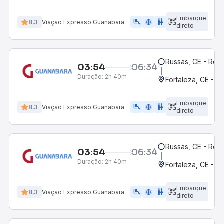
Embarque
airline_seat_legroom_extra
ac_unit
wc
8,3
Viação Expresso Guanabara
direto
Russas, CE - Rodo
03:54
06:34
Duração:
2h 40m
Fortaleza, CE - 
Embarque
airline_seat_legroom_extra
ac_unit
wc
8,3
Viação Expresso Guanabara
direto
Russas, CE - Rodo
03:54
06:34
Duração:
2h 40m
Fortaleza, CE - 
Embarque
airline_seat_legroom_extra
ac_unit
wc
8,3
Viação Expresso Guanabara
direto