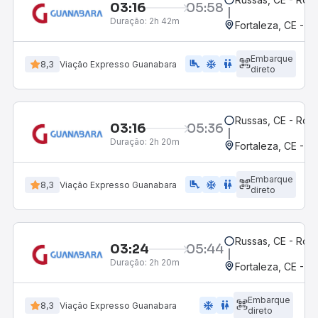
03:16
05:58
Duração:
2h 42m
Fortaleza, CE - 
Embarque
airline_seat_legroom_extra
ac_unit
wc
8,3
Viação Expresso Guanabara
direto
Russas, CE - Rodo
03:16
05:36
Duração:
2h 20m
Fortaleza, CE - M
Embarque
airline_seat_legroom_extra
ac_unit
wc
8,3
Viação Expresso Guanabara
direto
Russas, CE - Rodo
03:24
05:44
Duração:
2h 20m
Fortaleza, CE - M
Embarque
ac_unit
wc
8,3
Viação Expresso Guanabara
direto