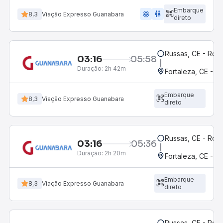
Embarque
ac_unit
wc
8,3
Viação Expresso Guanabara
direto
Russas, CE - Rodo
03:16
05:58
Duração:
2h 42m
Fortaleza, CE - 
Embarque
8,3
Viação Expresso Guanabara
direto
Russas, CE - Rodo
03:16
05:36
Duração:
2h 20m
Fortaleza, CE - M
Embarque
8,3
Viação Expresso Guanabara
direto
Russas, CE - Rodo