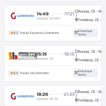
Russas, CE - Rodo
14:49
17:21
Duração:
2h 32m
Fortaleza, CE - M
Embarque
8,3
Viação Expresso Guanabara
direto
Russas, CE - Rodo
15:15
18:15
Duração:
3h
Fortaleza, CE - 
Embarque
6,0
Viação São Benedito
direto
Russas, CE - Rodo
18:26
21:33
Duração:
3h 7m
Fortaleza, CE - 