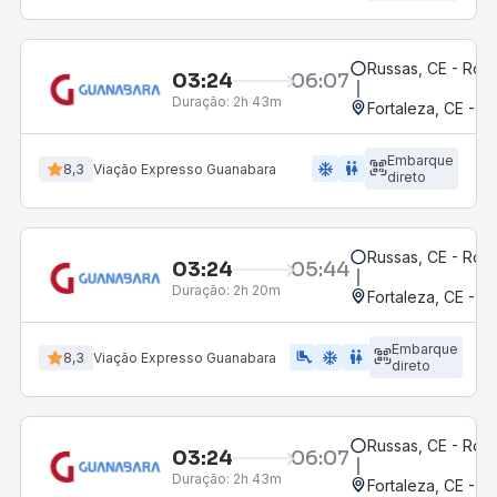
Russas, CE - Rodo
03:24
06:07
Duração:
2h 43m
Fortaleza, CE - 
Embarque
ac_unit
wc
8,3
Viação Expresso Guanabara
direto
Russas, CE - Rodo
03:24
05:44
Duração:
2h 20m
Fortaleza, CE - M
Embarque
airline_seat_legroom_extra
ac_unit
wc
8,3
Viação Expresso Guanabara
direto
Russas, CE - Rodo
03:24
06:07
Duração:
2h 43m
Fortaleza, CE - 