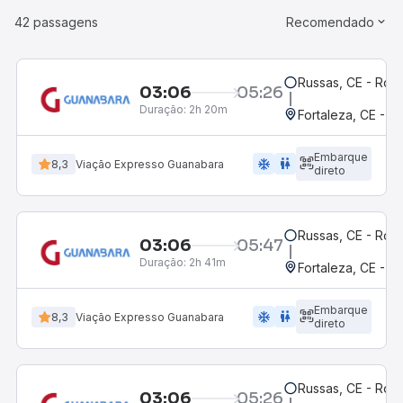
42 passagens
Recomendado
Russas, CE - Rodo
03:06
05:26
Duração:
2h 20m
Fortaleza, CE - M
Embarque
ac_unit
wc
8,3
Viação Expresso Guanabara
direto
Russas, CE - Rodo
03:06
05:47
Duração:
2h 41m
Fortaleza, CE - 
Embarque
ac_unit
wc
8,3
Viação Expresso Guanabara
direto
Russas, CE - Rodo
03:06
05:26