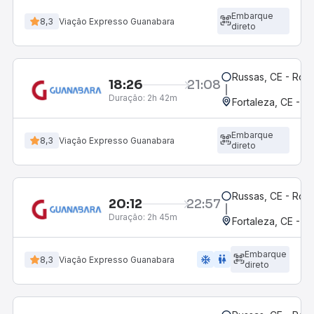
Embarque
8,3
Viação Expresso Guanabara
direto
Russas, CE - Rodo
18:26
21:08
Duração:
2h 42m
Fortaleza, CE - M
Embarque
8,3
Viação Expresso Guanabara
direto
Russas, CE - Rodo
20:12
22:57
Duração:
2h 45m
Fortaleza, CE - 
Embarque
ac_unit
wc
8,3
Viação Expresso Guanabara
direto