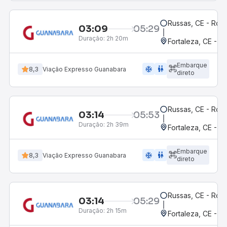
Russas, CE - Rodo
03:09
05:29
Duração:
2h 20m
Fortaleza, CE - M
Embarque
ac_unit
wc
8,3
Viação Expresso Guanabara
direto
Russas, CE - Rodo
03:14
05:53
Duração:
2h 39m
Fortaleza, CE - 
Embarque
ac_unit
wc
8,3
Viação Expresso Guanabara
direto
Russas, CE - Rodo
03:14
05:29
Duração:
2h 15m
Fortaleza, CE - M