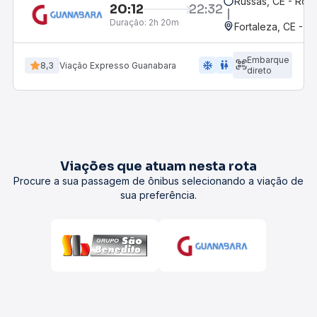
Russas, CE - Rodo
20:12
22:32
Duração:
2h 20m
Fortaleza, CE - M
Embarque
ac_unit
wc
8,3
Viação Expresso Guanabara
direto
Viações que atuam nesta rota
Procure a sua passagem de ônibus selecionando a viação de
sua preferência.