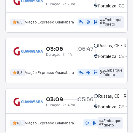
Duração:
2h 20m
Fortaleza, CE - M
Embarque
airline_seat_legroom_extra
ac_unit
wc
8,3
Viação Expresso Guanabara
direto
Russas, CE - Rodo
03:06
05:47
Duração:
2h 41m
Fortaleza, CE - 
Embarque
airline_seat_legroom_extra
ac_unit
wc
8,3
Viação Expresso Guanabara
direto
Russas, CE - Rodo
03:09
05:56
Duração:
2h 47m
Fortaleza, CE - 
Embarque
ac_unit
wc
8,3
Viação Expresso Guanabara
direto