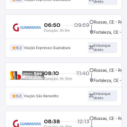
direto
Russas, CE - Rodo
06:50
09:59
Duração:
3h 9m
Fortaleza, CE - M
Embarque
8,3
Viação Expresso Guanabara
direto
Russas, CE - Rodo
08:10
11:40
Duração:
3h 30m
Fortaleza, CE - 
Embarque
6,0
Viação São Benedito
direto
Russas, CE - Rodo
08:38
12:13
Duração:
3h 35m