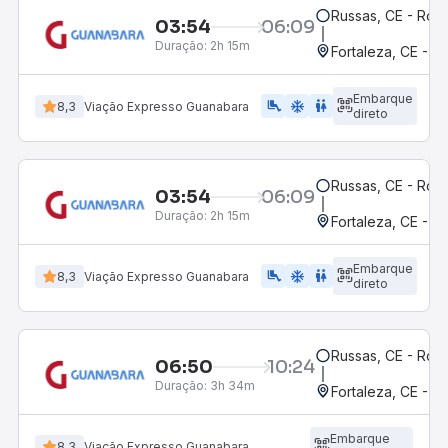
Russas, CE - Rodo
03:54
06:09
Duração:
2h 15m
Fortaleza, CE - M
Embarque
airline_seat_legroom_extra
ac_unit
wc
8,3
Viação Expresso Guanabara
direto
Russas, CE - Rodo
03:54
06:09
Duração:
2h 15m
Fortaleza, CE - M
Embarque
airline_seat_legroom_extra
ac_unit
wc
8,3
Viação Expresso Guanabara
direto
Russas, CE - Rodo
06:50
10:24
Duração:
3h 34m
Fortaleza, CE - 
Embarque
8,3
Viação Expresso Guanabara