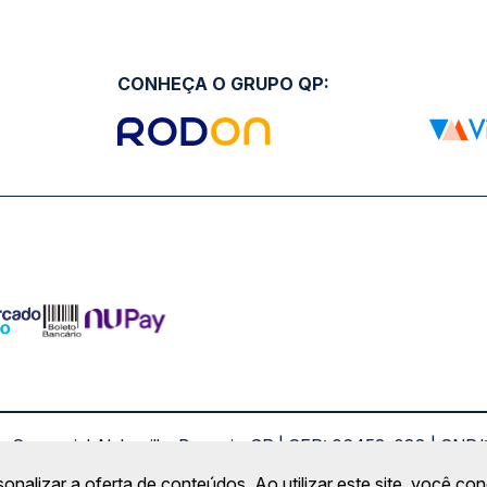
CONHEÇA O GRUPO QP:
ro Comercial Alphaville, Barueri - SP | CEP: 06453-038 | C
Copyright 2026 © QueroPassagem.com.br
sonalizar a oferta de conteúdos. Ao utilizar este site, você c