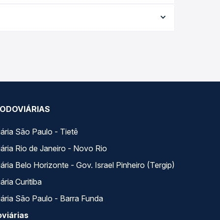
conforme a data da viagem, a empresa, o tipo de
e garante a melhor oferta para o seu roteiro.
os ao longo do dia. Na Quero Passagem você
se encaixa na sua viagem.
ODOVIÁRIAS
ária São Paulo - Tietê
ária Rio de Janeiro - Novo Rio
ria Belo Horizonte - Gov. Israel Pinheiro (Tergip)
ria Curitiba
ária São Paulo - Barra Funda
viárias