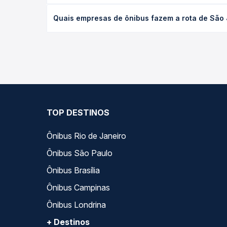
O preço da passagem de ônibus de São José do Goi
Quais empresas de ônibus fazem a rota de São
poltrona e a antecedência da compra. Na Quero Pa
As viações Pássaro Verde operam o trecho de São
compara todas as opções — empresas, horários, ti
TOP DESTINOS
Ônibus Rio de Janeiro
Ônibus São Paulo
Ônibus Brasília
Ônibus Campinas
Ônibus Londrina
+ Destinos