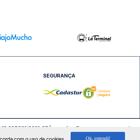
SEGURANÇA
NPJ: 18.087.991/0001-57 | saconibus@queropassagem.com.br
Ok, entendi!
oncorda com o uso de cookies.