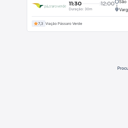
São 
11:30
12:00
Duração:
30m
Varg
7,3
Viação Pássaro Verde
Procu