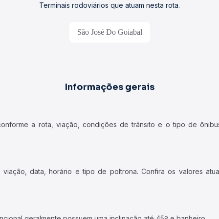
Terminais rodoviários que atuam nesta rota.
São José Do Goiabal
Informações gerais
forme a rota, viação, condições de trânsito e o tipo de ônibus
iação, data, horário e tipo de poltrona. Confira os valores at
ncional geralmente possuem uma inclinação até 45º e banheiro.