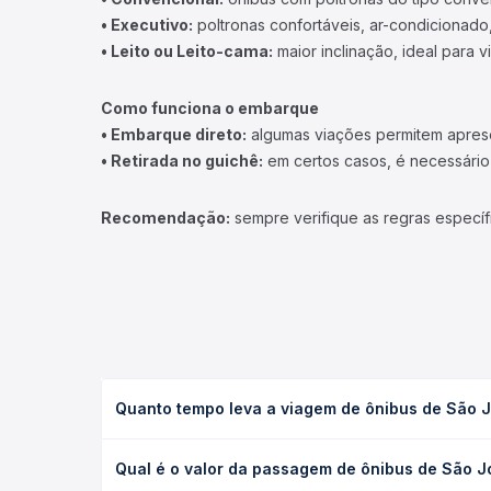
• Executivo:
poltronas confortáveis, ar-condicionado,
• Leito ou Leito-cama:
maior inclinação, ideal para 
Como funciona o embarque
• Embarque direto:
algumas viações permitem apresen
• Retirada no guichê:
em certos casos, é necessário r
Recomendação:
sempre verifique as regras específ
Quanto tempo leva a viagem de ônibus de São 
A viagem de ônibus de São José do Goiabal, MG pa
Qual é o valor da passagem de ônibus de São 
executivo ou leito) e as condições de tráfego. Na