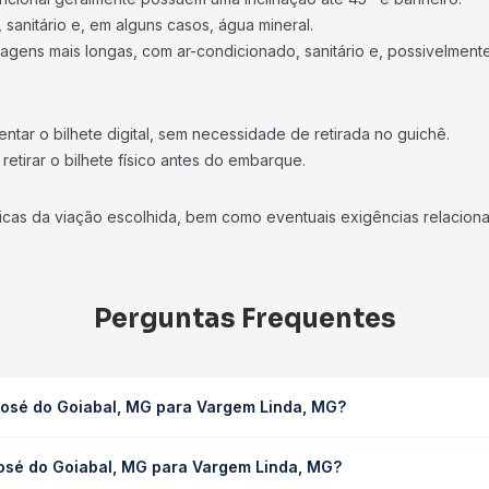
 sanitário e, em alguns casos, água mineral.
viagens mais longas, com ar-condicionado, sanitário e, possivelmente
tar o bilhete digital, sem necessidade de retirada no guichê.
etirar o bilhete físico antes do embarque.
icas da viação escolhida, bem como eventuais exigências relaciona
Perguntas Frequentes
José do Goiabal, MG para Vargem Linda, MG?
ra Vargem Linda, MG leva em média 0h 30min, podendo variar confo
José do Goiabal, MG para Vargem Linda, MG?
 Quero Passagem você consulta os horários disponíveis e vê a dur