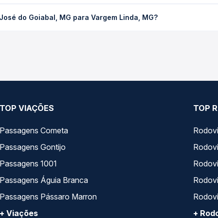
abal, MG para Vargem Linda, MG custa em média R$ 20,90 e varia 
 José do Goiabal, MG para Vargem Linda, MG?
ssagem você compara os preços de todas as viações em tempo real 
 José do Goiabal, MG para Vargem Linda, MG, com horários variad
pos de serviço e preços — em um só lugar e escolhe a que melhor 
TOP VIAÇÕES
TOP R
Passagens Cometa
Rodovi
Passagens Gontijo
Rodovi
Passagens 1001
Rodoviá
Passagens Águia Branca
Rodoviá
Passagens Pássaro Marron
Rodovi
+ Viações
+ Rodo