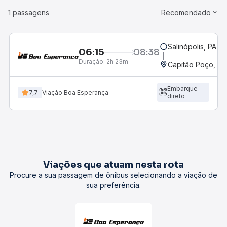
1 passagens
Recomendado
Salinópolis, PA
06:15
08:38
Duração:
2h 23m
Capitão Poço, PA
Embarque
7,7
Viação Boa Esperança
direto
Viações que atuam nesta rota
Procure a sua passagem de ônibus selecionando a viação de
sua preferência.