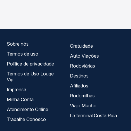
As viações Boa Esperança operam o trecho de
compara os preços de todas as viações em tempo real e
Salinópolis, PA para Capitão Poço, PA, com horários
garante a melhor oferta para o seu roteiro.
variados ao longo do dia. Na Quero Passagem você
compara todas as opções — empresas, horários, tipos de
serviço e preços — em um só lugar e escolhe a que
melhor se encaixa na sua viagem.
Sobre nós
Gratuidade
Termos de uso
Auto Viações
Política de privacidade
Rodoviárias
Termos de Uso Louge
Destinos
Vip
Afiliados
Imprensa
Rodomilhas
Minha Conta
Viajo Mucho
Atendimento Online
La terminal Costa Rica
Trabalhe Conosco