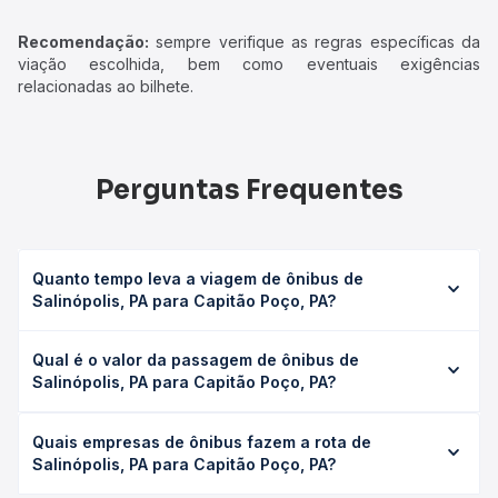
Recomendação:
sempre verifique as regras específicas da
viação escolhida, bem como eventuais exigências
relacionadas ao bilhete.
Perguntas Frequentes
Quanto tempo leva a viagem de ônibus de
Salinópolis, PA para Capitão Poço, PA?
A viagem de ônibus de Salinópolis, PA para Capitão Poço,
Qual é o valor da passagem de ônibus de
PA leva em média 2h 23min, podendo variar conforme a
Salinópolis, PA para Capitão Poço, PA?
viação, o tipo de serviço (convencional, executivo ou
leito) e as condições de tráfego. Na Quero Passagem
O preço da passagem de ônibus de Salinópolis, PA para
você consulta os horários disponíveis e vê a duração
Quais empresas de ônibus fazem a rota de
Capitão Poço, PA custa em média R$ 68,93 e varia
exata de cada opção na data desejada.
Salinópolis, PA para Capitão Poço, PA?
conforme a data da viagem, a empresa, o tipo de poltrona
e a antecedência da compra. Na Quero Passagem você