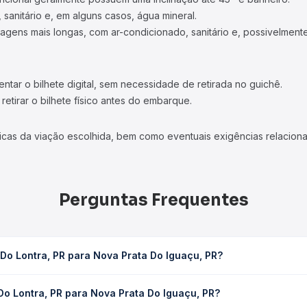
 sanitário e, em alguns casos, água mineral.
viagens mais longas, com ar-condicionado, sanitário e, possivelmente
tar o bilhete digital, sem necessidade de retirada no guichê.
etirar o bilhete físico antes do embarque.
icas da viação escolhida, bem como eventuais exigências relaciona
Perguntas Frequentes
Do Lontra, PR para Nova Prata Do Iguaçu, PR?
va Prata Do Iguaçu, PR leva em média 0 horas, podendo variar conf
Do Lontra, PR para Nova Prata Do Iguaçu, PR?
 Quero Passagem você consulta os horários disponíveis e vê a dur