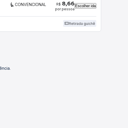
8,66
R$
CONVENCIONAL
Escolher ida
por pessoa
Retirada guichê
ência.