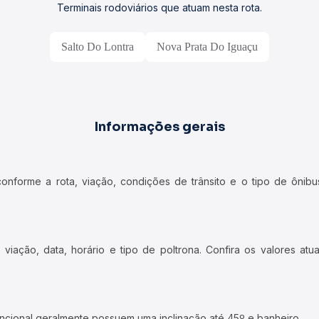
Terminais rodoviários que atuam nesta rota.
Salto Do Lontra
Nova Prata Do Iguaçu
Informações gerais
forme a rota, viação, condições de trânsito e o tipo de ônibus
iação, data, horário e tipo de poltrona. Confira os valores at
ncional geralmente possuem uma inclinação até 45º e banheiro.