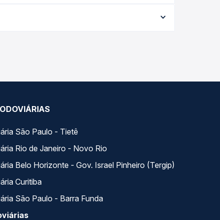
o e varia conforme a data da viagem, a empresa, o
po real e garante a melhor oferta para o seu
 ao longo do dia. Na Quero Passagem você compara
a na sua viagem.
ODOVIÁRIAS
ária São Paulo - Tietê
ária Rio de Janeiro - Novo Rio
ria Belo Horizonte - Gov. Israel Pinheiro (Tergip)
ria Curitiba
ária São Paulo - Barra Funda
viárias