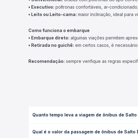
• Executivo:
poltronas confortáveis, ar-condicionado,
• Leito ou Leito-cama:
maior inclinação, ideal para 
Como funciona o embarque
• Embarque direto:
algumas viações permitem apresen
• Retirada no guichê:
em certos casos, é necessário r
Recomendação:
sempre verifique as regras específ
Quanto tempo leva a viagem de ônibus de Salto 
A viagem de ônibus de Salto Do Lontra, PR para No
Qual é o valor da passagem de ônibus de Salto 
executivo ou leito) e as condições de tráfego. Na