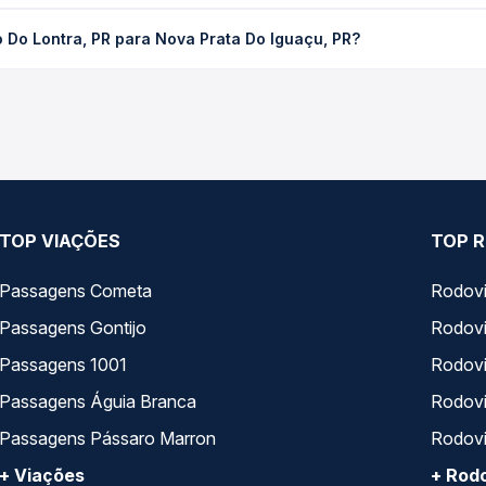
 PR para Nova Prata Do Iguaçu, PR custa em média não identificad
 Do Lontra, PR para Nova Prata Do Iguaçu, PR?
Quero Passagem você compara os preços de todas as viações em tem
Lontra, PR para Nova Prata Do Iguaçu, PR, com horários variados
rviço e preços — em um só lugar e escolhe a que melhor se encaix
TOP VIAÇÕES
TOP R
Passagens Cometa
Rodovi
Passagens Gontijo
Rodovi
Passagens 1001
Rodoviá
Passagens Águia Branca
Rodoviá
Passagens Pássaro Marron
Rodovi
+ Viações
+ Rodo