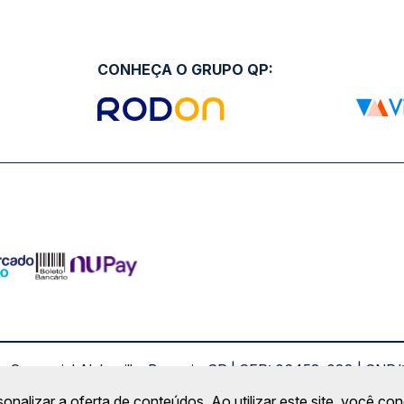
CONHEÇA O GRUPO QP:
ro Comercial Alphaville, Barueri - SP | CEP: 06453-038 | C
Copyright 2026 © QueroPassagem.com.br
sonalizar a oferta de conteúdos. Ao utilizar este site, você c