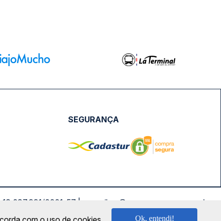
SEGURANÇA
NPJ: 18.087.991/0001-57 | saconibus@queropassagem.com.br
Ok, entendi!
oncorda com o uso de cookies.