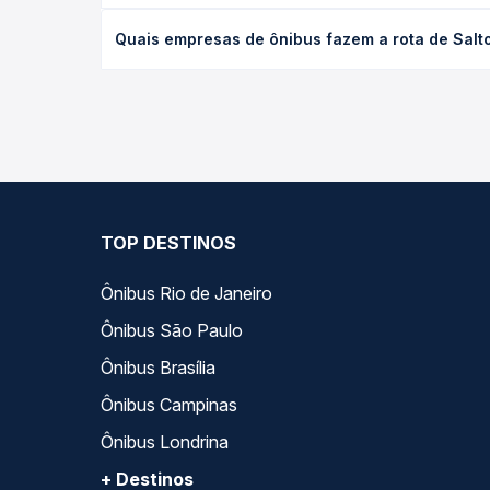
O preço da passagem de ônibus de Salto Do Lontra,
Quais empresas de ônibus fazem a rota de Salto
tipo de poltrona e a antecedência da compra. Na 
roteiro.
As viações Sudoeste operam o trecho de Salto Do 
todas as opções — empresas, horários, tipos de se
TOP DESTINOS
Ônibus Rio de Janeiro
Ônibus São Paulo
Ônibus Brasília
Ônibus Campinas
Ônibus Londrina
+ Destinos