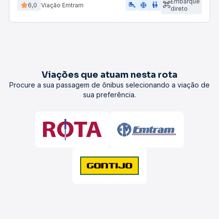
Embarque
airline_seat_legroom_extra
ac_unit
WC
6,0
Viação Emtram
direto
Viações que atuam nesta rota
Procure a sua passagem de ônibus selecionando a viação de
sua preferência.