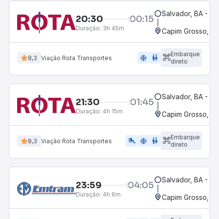
Salvador, BA - Ro
20:30
00:15
Duração:
3h 45m
Capim Grosso, B
Embarque
ac_unit
wc
8,3
Viação Rota Transportes
direto
Salvador, BA - Ro
21:30
01:45
Duração:
4h 15m
Capim Grosso, B
Embarque
airline_seat_legroom_extra
ac_unit
WC
8,3
Viação Rota Transportes
direto
Salvador, BA - Ro
23:59
04:05
Duração:
4h 6m
Capim Grosso, B