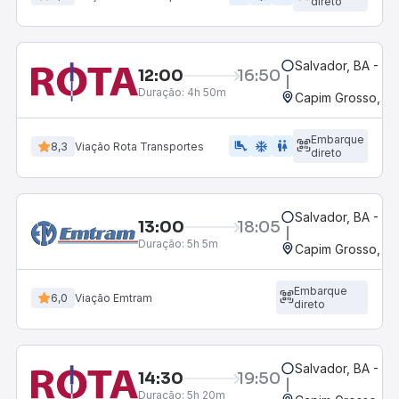
direto
Salvador, BA - Ro
12:00
16:50
Duração:
4h 50m
Capim Grosso, B
Embarque
airline_seat_legroom_extra
ac_unit
wc
8,3
Viação Rota Transportes
direto
Salvador, BA - Ro
13:00
18:05
Duração:
5h 5m
Capim Grosso, B
Embarque
6,0
Viação Emtram
direto
Salvador, BA - Ro
14:30
19:50
Duração:
5h 20m