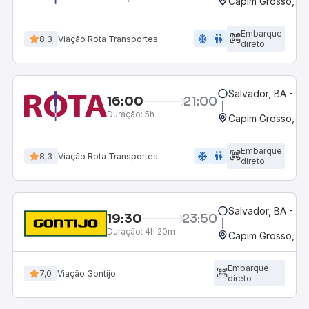
Capim Grosso, B
Embarque
ac_unit
wc
8,3
Viação Rota Transportes
direto
Salvador, BA - Ro
16:00
21:00
Duração:
5h
Capim Grosso, B
Embarque
ac_unit
wc
8,3
Viação Rota Transportes
direto
Salvador, BA - Ro
19:30
23:50
Duração:
4h 20m
Capim Grosso, B
Embarque
7,0
Viação Gontijo
direto