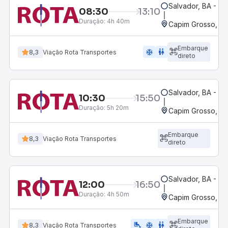
Salvador, BA - Ro
08:30
13:10
Duração:
4h 40m
Capim Grosso, B
Embarque
ac_unit
wc
8,3
Viação Rota Transportes
direto
Salvador, BA - Ro
10:30
15:50
Duração:
5h 20m
Capim Grosso, B
Embarque
8,3
Viação Rota Transportes
direto
Salvador, BA - Ro
12:00
16:50
Duração:
4h 50m
Capim Grosso, B
Embarque
airline_seat_legroom_extra
ac_unit
WC
8,3
Viação Rota Transportes