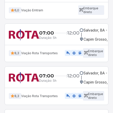
Embarque
6,0
Viação Emtram
direto
Salvador, BA - Ro
07:00
12:00
Duração:
5h
Capim Grosso, B
Embarque
airline_seat_legroom_extra
ac_unit
WC
8,3
Viação Rota Transportes
direto
Salvador, BA - Ro
07:00
12:00
Duração:
5h
Capim Grosso, B
Embarque
airline_seat_legroom_extra
ac_unit
wc
8,3
Viação Rota Transportes
direto