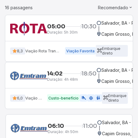
16 passagens
Recomendado
Salvador, BA - Ro
05:00
10:30
Duração:
5h 30m
Capim Grosso, BA
Embarque
8,3
Viação Rota Transportes
Viação Favorita
direto
Salvador, BA - Ro
14:02
18:50
Duração:
4h 48m
Capim Grosso, BA
Embarque
airline_seat_legroom_extra
ac_unit
WC
6,0
Viação Emtram
Custo-benefício
direto
Salvador, BA - Ro
06:10
11:00
Duração:
4h 50m
Capim Grosso, B