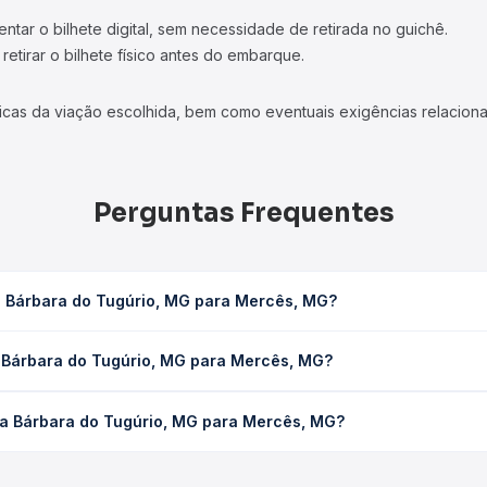
tar o bilhete digital, sem necessidade de retirada no guichê.
etirar o bilhete físico antes do embarque.
icas da viação escolhida, bem como eventuais exigências relaciona
Perguntas Frequentes
a Bárbara do Tugúrio, MG para Mercês, MG?
G para Mercês, MG leva em média 0 horas, podendo variar conforme
a Bárbara do Tugúrio, MG para Mercês, MG?
 Quero Passagem você consulta os horários disponíveis e vê a dur
o Tugúrio, MG para Mercês, MG custa em média não identificado e
ta Bárbara do Tugúrio, MG para Mercês, MG?
Quero Passagem você compara os preços de todas as viações em tem
Santa Bárbara do Tugúrio, MG para Mercês, MG, com horários varia
pos de serviço e preços — em um só lugar e escolhe a que melhor 