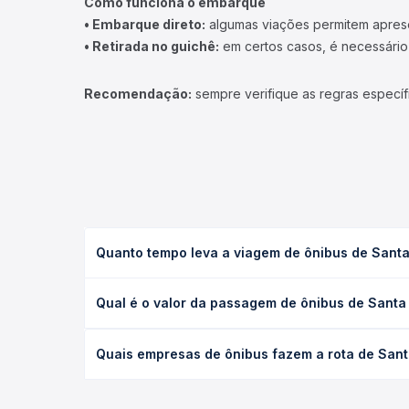
Como funciona o embarque
• Embarque direto:
algumas viações permitem apresen
• Retirada no guichê:
em certos casos, é necessário r
Recomendação:
sempre verifique as regras específ
Quanto tempo leva a viagem de ônibus de Sant
A viagem de ônibus de Santa Bárbara do Tugúrio, M
Qual é o valor da passagem de ônibus de Sant
executivo ou leito) e as condições de tráfego. Na
O preço da passagem de ônibus de Santa Bárbara d
Quais empresas de ônibus fazem a rota de San
tipo de poltrona e a antecedência da compra. Na 
roteiro.
As viações não identificadas operam o trecho de 
compara todas as opções — empresas, horários, ti