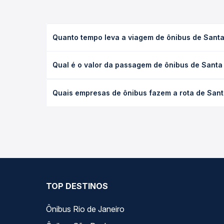
Quanto tempo leva a viagem de ônibus de Sant
A viagem de ônibus de Santa Helena de Goiás, GO 
Qual é o valor da passagem de ônibus de Santa
executivo ou leito) e as condições de tráfego. Na
O preço da passagem de ônibus de Santa Helena de
Quais empresas de ônibus fazem a rota de San
poltrona e a antecedência da compra. Na Quero Pa
As viações Expresso São Luiz operam o trecho de 
compara todas as opções — empresas, horários, ti
TOP DESTINOS
Ônibus Rio de Janeiro