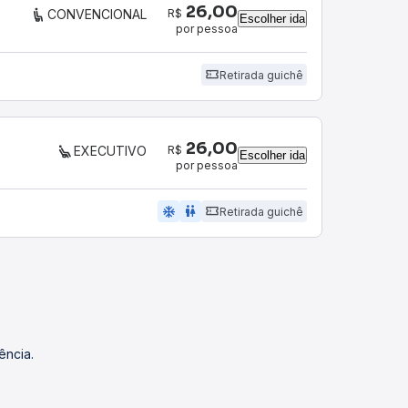
26,00
R$
CONVENCIONAL
Escolher ida
por pessoa
Retirada guichê
26,00
R$
EXECUTIVO
Escolher ida
por pessoa
ac_unit
wc
Retirada guichê
ência.