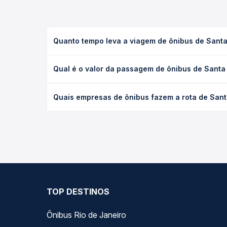
Quanto tempo leva a viagem de ônibus de Santa
A viagem de ônibus de Santa Quitéria, CE para Cat
Qual é o valor da passagem de ônibus de Santa 
leito) e as condições de tráfego. Na Quero Passag
O preço da passagem de ônibus de Santa Quitéria, 
Quais empresas de ônibus fazem a rota de Sant
poltrona e a antecedência da compra. Na Quero Pa
As viações Princesa dos Inhamuns operam o trecho
todas as opções — empresas, horários, tipos de se
TOP DESTINOS
Ônibus Rio de Janeiro