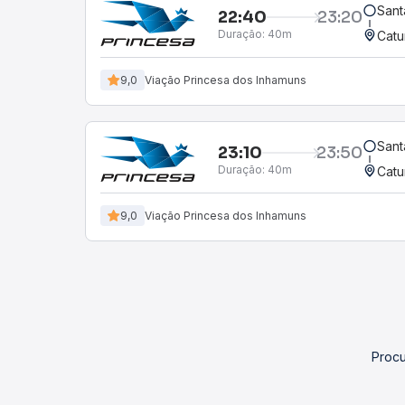
Sant
22:40
23:20
Duração:
40m
Catu
9,0
Viação Princesa dos Inhamuns
Sant
23:10
23:50
Duração:
40m
Catu
9,0
Viação Princesa dos Inhamuns
Procu