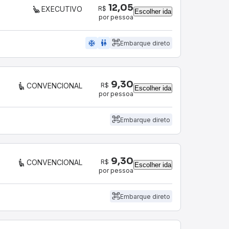
12,05
R$
EXECUTIVO
Escolher ida
por pessoa
ac_unit
wc
Embarque direto
9,30
R$
CONVENCIONAL
Escolher ida
por pessoa
Embarque direto
9,30
R$
CONVENCIONAL
Escolher ida
por pessoa
Embarque direto