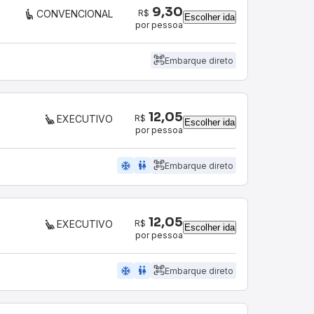
9,30
R$
CONVENCIONAL
Escolher ida
por pessoa
Embarque direto
12,05
R$
EXECUTIVO
Escolher ida
por pessoa
ac_unit
wc
Embarque direto
12,05
R$
EXECUTIVO
Escolher ida
por pessoa
ac_unit
wc
Embarque direto