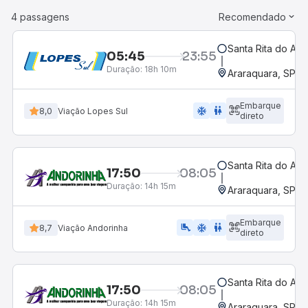
4 passagens
Recomendado
Santa Rita do Ara
05:45
23:55
Duração:
18h 10m
Araraquara, SP - 
Embarque
ac_unit
wc
8,0
Viação Lopes Sul
direto
Santa Rita do Ara
17:50
08:05
Duração:
14h 15m
Araraquara, SP - 
Embarque
airline_seat_legroom_extra
ac_unit
wc
8,7
Viação Andorinha
direto
Santa Rita do Ara
17:50
08:05
Duração:
14h 15m
Araraquara, SP - 