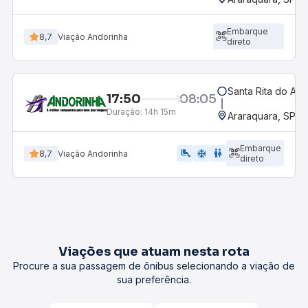
Embarque
8,7
Viação Andorinha
direto
Santa Rita do Ara
17:50
08:05
Duração:
14h 15m
Araraquara, SP - 
Embarque
airline_seat_legroom_extra
ac_unit
wc
8,7
Viação Andorinha
direto
Viações que atuam nesta rota
Procure a sua passagem de ônibus selecionando a viação de
sua preferência.