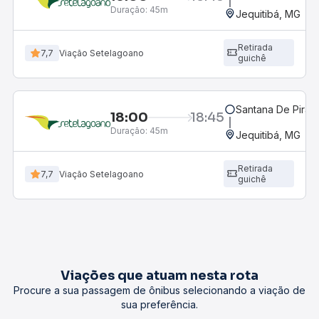
Duração:
45m
Jequitibá, MG
Retirada
7,7
Viação Setelagoano
guichê
Santana De Pira
18:00
18:45
Duração:
45m
Jequitibá, MG
Retirada
7,7
Viação Setelagoano
guichê
Viações que atuam nesta rota
Procure a sua passagem de ônibus selecionando a viação de
sua preferência.