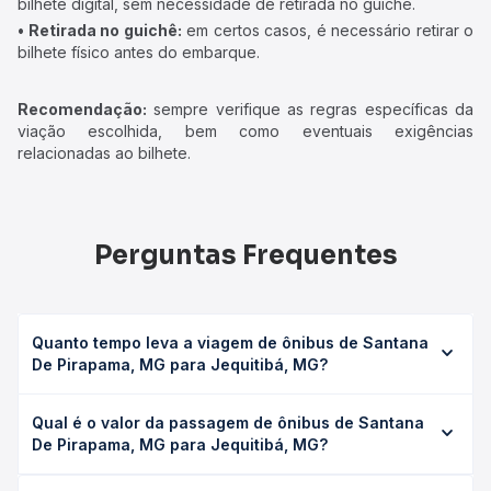
bilhete digital, sem necessidade de retirada no guichê.
• Retirada no guichê:
em certos casos, é necessário retirar o
bilhete físico antes do embarque.
Recomendação:
sempre verifique as regras específicas da
viação escolhida, bem como eventuais exigências
relacionadas ao bilhete.
Perguntas Frequentes
Quanto tempo leva a viagem de ônibus de Santana
De Pirapama, MG para Jequitibá, MG?
A viagem de ônibus de Santana De Pirapama, MG para
Qual é o valor da passagem de ônibus de Santana
Jequitibá, MG leva em média 0 horas, podendo variar
De Pirapama, MG para Jequitibá, MG?
conforme a viação, o tipo de serviço (convencional,
executivo ou leito) e as condições de tráfego. Na Quero
O preço da passagem de ônibus de Santana De Pirapama,