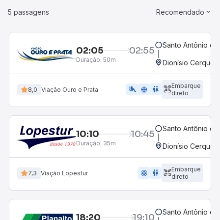
5 passagens
Recomendado
Santo Antônio do
02:05
02:55
Duração:
50m
Dionísio Cerqueir
Embarque
airline_seat_legroom_extra
ac_unit
WC
8,0
Viação Ouro e Prata
direto
Santo Antônio do
10:10
10:45
Duração:
35m
Dionísio Cerqueir
Embarque
ac_unit
wc
7,3
Viação Lopestur
direto
Santo Antônio do
18:20
19:10