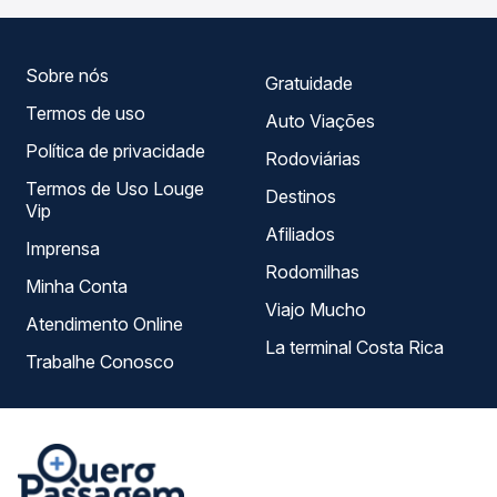
empresas, horários, tipos de serviço e preços — em um
só lugar e escolhe a que melhor se encaixa na sua
viagem.
Sobre nós
Gratuidade
Termos de uso
Auto Viações
Política de privacidade
Rodoviárias
Termos de Uso Louge
Destinos
Vip
Afiliados
Imprensa
Rodomilhas
Minha Conta
Viajo Mucho
Atendimento Online
La terminal Costa Rica
Trabalhe Conosco