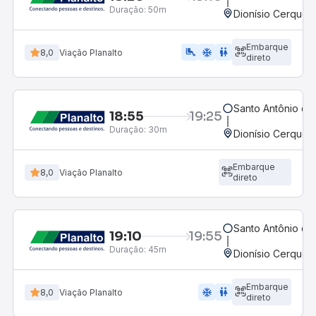
Duração:
50m
Dionísio Cerqueir
Embarque
airline_seat_legroom_extra
ac_unit
WC
8,0
Viação Planalto
direto
Santo Antônio do
18:55
19:25
Duração:
30m
Dionísio Cerqueir
Embarque
8,0
Viação Planalto
direto
Santo Antônio do
19:10
19:55
Duração:
45m
Dionísio Cerqueir
Embarque
ac_unit
wc
8,0
Viação Planalto
direto