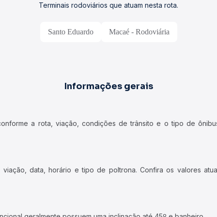
Terminais rodoviários que atuam nesta rota.
Santo Eduardo
Macaé - Rodoviária
Informações gerais
forme a rota, viação, condições de trânsito e o tipo de ônibus
iação, data, horário e tipo de poltrona. Confira os valores at
ncional geralmente possuem uma inclinação até 45º e banheiro.