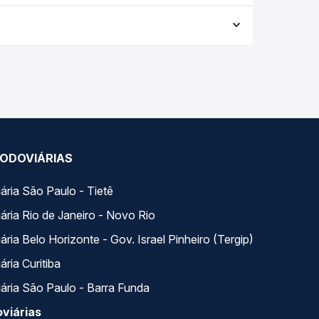
onforme a data da viagem, a empresa, o tipo de
e garante a melhor oferta para o seu roteiro.
 do dia. Na Quero Passagem você compara todas as
viagem.
ODOVIÁRIAS
ária São Paulo - Tietê
ária Rio de Janeiro - Novo Rio
ria Belo Horizonte - Gov. Israel Pinheiro (Tergip)
ria Curitiba
ária São Paulo - Barra Funda
viárias