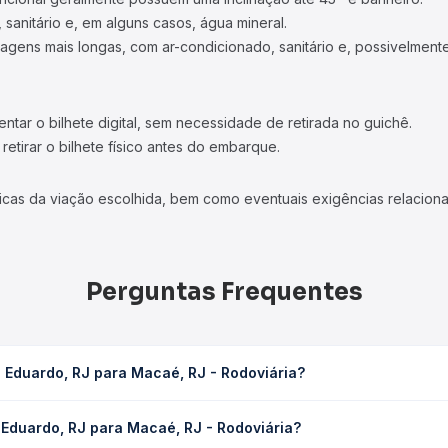
 sanitário e, em alguns casos, água mineral.
viagens mais longas, com ar-condicionado, sanitário e, possivelmente
tar o bilhete digital, sem necessidade de retirada no guichê.
etirar o bilhete físico antes do embarque.
icas da viação escolhida, bem como eventuais exigências relaciona
Perguntas Frequentes
 Eduardo, RJ para Macaé, RJ - Rodoviária?
é, RJ - Rodoviária leva em média 4h 22min, podendo variar confor
 Eduardo, RJ para Macaé, RJ - Rodoviária?
 Quero Passagem você consulta os horários disponíveis e vê a dur