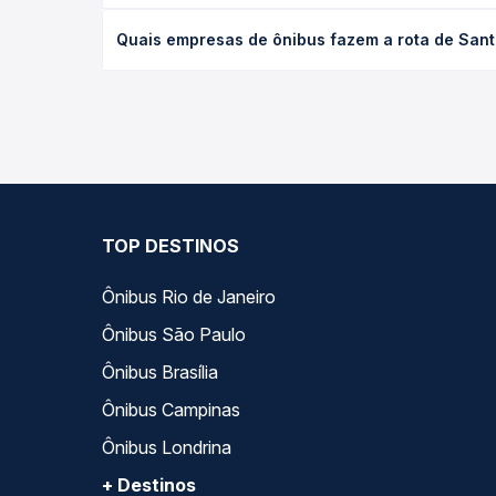
O preço da passagem de ônibus de Santo Eduardo, 
Quais empresas de ônibus fazem a rota de Sant
poltrona e a antecedência da compra. Na Quero Pa
As viações 1001 operam o trecho de Santo Eduardo
opções — empresas, horários, tipos de serviço e p
TOP DESTINOS
Ônibus Rio de Janeiro
Ônibus São Paulo
Ônibus Brasília
Ônibus Campinas
Ônibus Londrina
+ Destinos