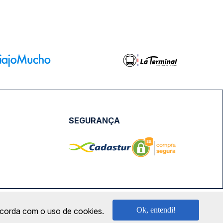
SEGURANÇA
NPJ: 18.087.991/0001-57 | saconibus@queropassagem.com.br
Ok, entendi!
oncorda com o uso de cookies.