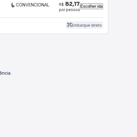
82,17
R$
CONVENCIONAL
Escolher ida
por pessoa
Embarque direto
ência.