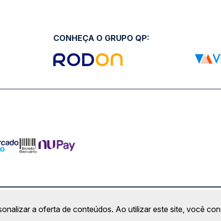
CONHEÇA O GRUPO QP:
ro Comercial Alphaville, Barueri - SP | CEP: 06453-038 | C
sonalizar a oferta de conteúdos. Ao utilizar este site, você c
Copyright 2026 © QueroPassagem.com.br