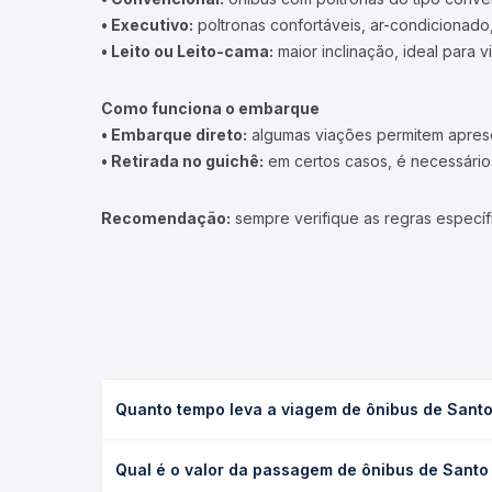
• Executivo:
poltronas confortáveis, ar-condicionado,
• Leito ou Leito-cama:
maior inclinação, ideal para 
Como funciona o embarque
• Embarque direto:
algumas viações permitem apresen
• Retirada no guichê:
em certos casos, é necessário r
Recomendação:
sempre verifique as regras específ
Quanto tempo leva a viagem de ônibus de Santo
A viagem de ônibus de Santo Eduardo, RJ para Maca
Qual é o valor da passagem de ônibus de Santo
executivo ou leito) e as condições de tráfego. Na