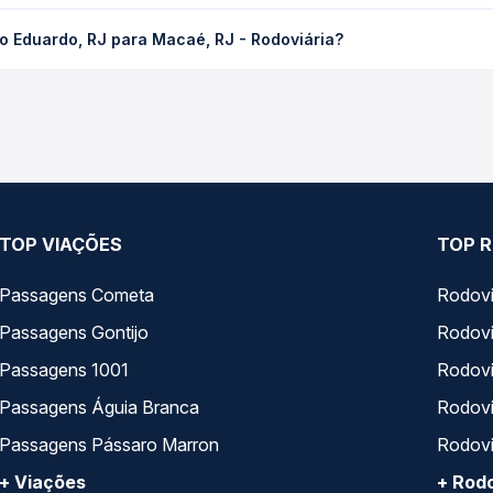
RJ para Macaé, RJ - Rodoviária custa em média R$ 81,90 e varia c
o Eduardo, RJ para Macaé, RJ - Rodoviária?
ssagem você compara os preços de todas as viações em tempo real 
, RJ para Macaé, RJ - Rodoviária, com horários variados ao longo
reços — em um só lugar e escolhe a que melhor se encaixa na sua 
TOP VIAÇÕES
TOP R
Passagens Cometa
Rodovi
Passagens Gontijo
Rodovi
Passagens 1001
Rodoviá
Passagens Águia Branca
Rodoviá
Passagens Pássaro Marron
Rodovi
+ Viações
+ Rodo