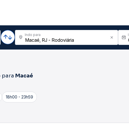
Indo para
o
para
Macaé
18h00 - 23h59