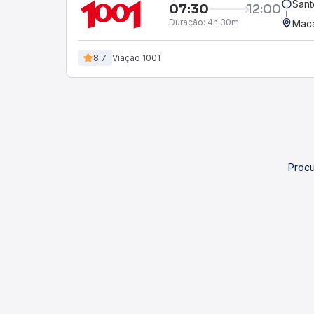
Sant
07:30
12:00
Duração:
4h 30m
Maca
8,7
Viação 1001
Procu