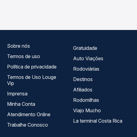
As viações Garcia operam o trecho de Santo Inácio, PR
compara os preços de todas as viações em tempo real e
para Miraselva, PR, com horários variados ao longo do dia.
garante a melhor oferta para o seu roteiro.
Na Quero Passagem você compara todas as opções —
empresas, horários, tipos de serviço e preços — em um
só lugar e escolhe a que melhor se encaixa na sua
viagem.
Sobre nós
Gratuidade
Termos de uso
Auto Viações
Política de privacidade
Rodoviárias
Termos de Uso Louge
Destinos
Vip
Afiliados
Imprensa
Rodomilhas
Minha Conta
Viajo Mucho
Atendimento Online
La terminal Costa Rica
Trabalhe Conosco