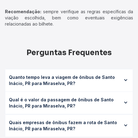
Recomendação:
sempre verifique as regras específicas da
viação escolhida, bem como eventuais exigências
relacionadas ao bilhete.
Perguntas Frequentes
Quanto tempo leva a viagem de ônibus de Santo
Inácio, PR para Miraselva, PR?
A viagem de ônibus de Santo Inácio, PR para Miraselva,
Qual é o valor da passagem de ônibus de Santo
PR leva em média 2h 35min, podendo variar conforme a
Inácio, PR para Miraselva, PR?
viação, o tipo de serviço (convencional, executivo ou
leito) e as condições de tráfego. Na Quero Passagem
O preço da passagem de ônibus de Santo Inácio, PR para
você consulta os horários disponíveis e vê a duração
Quais empresas de ônibus fazem a rota de Santo
Miraselva, PR custa em média R$ 39,95 e varia conforme a
exata de cada opção na data desejada.
Inácio, PR para Miraselva, PR?
data da viagem, a empresa, o tipo de poltrona e a
antecedência da compra. Na Quero Passagem você