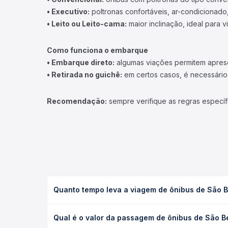
• Executivo:
poltronas confortáveis, ar-condicionado,
• Leito ou Leito-cama:
maior inclinação, ideal para 
Como funciona o embarque
• Embarque direto:
algumas viações permitem apresen
• Retirada no guichê:
em certos casos, é necessário r
Recomendação:
sempre verifique as regras específ
Quanto tempo leva a viagem de ônibus de São 
A viagem de ônibus de São Benedito, CE - TODOS p
Qual é o valor da passagem de ônibus de São 
(convencional, executivo ou leito) e as condições