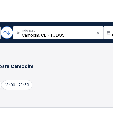
Indo para
para
Camocim
18h00 - 23h59