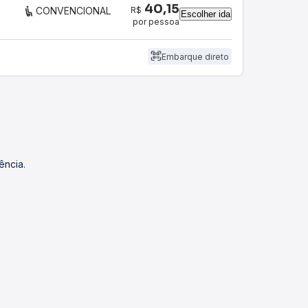
40,15
R$
CONVENCIONAL
Escolher ida
por pessoa
Embarque direto
ência.