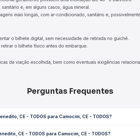
 sanitário e, em alguns casos, água mineral.
viagens mais longas, com ar-condicionado, sanitário e, possivelmente
tar o bilhete digital, sem necessidade de retirada no guichê.
etirar o bilhete físico antes do embarque.
icas da viação escolhida, bem como eventuais exigências relaciona
Perguntas Frequentes
Benedito, CE - TODOS para Camocim, CE - TODOS?
ara Camocim, CE - TODOS leva em média 3h 10min, podendo variar 
Benedito, CE - TODOS para Camocim, CE - TODOS?
 de tráfego. Na Quero Passagem você consulta os horários disponív