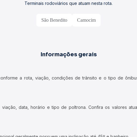
Terminais rodoviários que atuam nesta rota.
São Benedito
Camocim
Informações gerais
forme a rota, viação, condições de trânsito e o tipo de ônibus
iação, data, horário e tipo de poltrona. Confira os valores at
ncional geralmente possuem uma inclinação até 45º e banheiro.