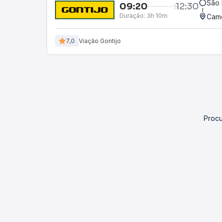
São 
09:20
12:30
Duração:
3h 10m
Cam
7,0
Viação Gontijo
Procu