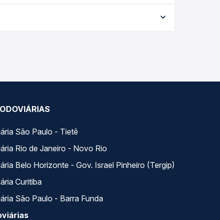
varia conforme a data da viagem, a empresa, o
po real e garante a melhor oferta para o seu
 ao longo do dia. Na Quero Passagem você
se encaixa na sua viagem.
ODOVIÁRIAS
ária São Paulo - Tietê
ária Rio de Janeiro - Novo Rio
ria Belo Horizonte - Gov. Israel Pinheiro (Tergip)
ria Curitiba
ária São Paulo - Barra Funda
viárias