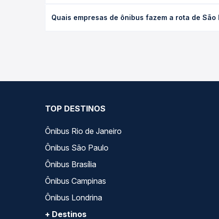
desejada.
O preço da passagem de ônibus de São Benedito, 
Quais empresas de ônibus fazem a rota de São
tipo de poltrona e a antecedência da compra. Na 
roteiro.
As viações Gontijo operam o trecho de São Bened
compara todas as opções — empresas, horários, ti
TOP DESTINOS
Ônibus Rio de Janeiro
Ônibus São Paulo
Ônibus Brasília
Ônibus Campinas
Ônibus Londrina
+ Destinos