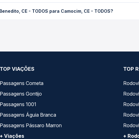
CE - TODOS para Camocim, CE - TODOS custa em média R$ 40,15 e 
 Benedito, CE - TODOS para Camocim, CE - TODOS?
Quero Passagem você compara os preços de todas as viações em tem
ito, CE - TODOS para Camocim, CE - TODOS, com horários variados
pos de serviço e preços — em um só lugar e escolhe a que melhor 
TOP VIAÇÕES
TOP R
Passagens Cometa
Rodovi
Passagens Gontijo
Rodovi
Passagens 1001
Rodoviá
Passagens Águia Branca
Rodoviá
Passagens Pássaro Marron
Rodovi
+ Viações
+ Rodo