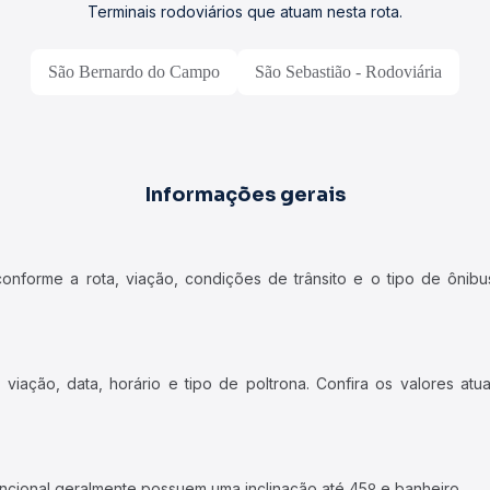
Terminais rodoviários que atuam nesta rota.
São Bernardo do Campo
São Sebastião - Rodoviária
Informações gerais
forme a rota, viação, condições de trânsito e o tipo de ônibus
iação, data, horário e tipo de poltrona. Confira os valores at
ncional geralmente possuem uma inclinação até 45º e banheiro.