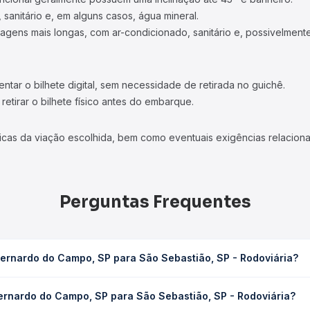
 sanitário e, em alguns casos, água mineral.
viagens mais longas, com ar-condicionado, sanitário e, possivelmente
tar o bilhete digital, sem necessidade de retirada no guichê.
etirar o bilhete físico antes do embarque.
icas da viação escolhida, bem como eventuais exigências relaciona
Perguntas Frequentes
ernardo do Campo, SP para São Sebastião, SP - Rodoviária?
para São Sebastião, SP - Rodoviária leva em média 5h 5min, poden
ernardo do Campo, SP para São Sebastião, SP - Rodoviária?
 de tráfego. Na Quero Passagem você consulta os horários disponív