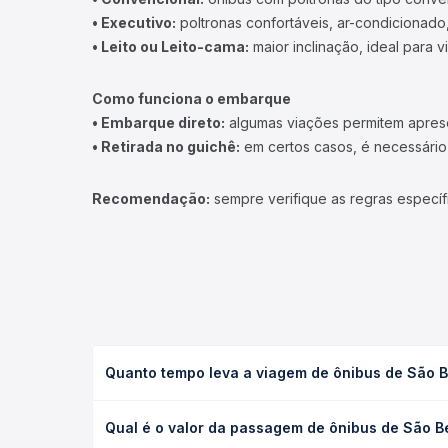
• Executivo:
poltronas confortáveis, ar-condicionado,
• Leito ou Leito-cama:
maior inclinação, ideal para 
Como funciona o embarque
• Embarque direto:
algumas viações permitem apresen
• Retirada no guichê:
em certos casos, é necessário r
Recomendação:
sempre verifique as regras específ
Quanto tempo leva a viagem de ônibus de São B
A viagem de ônibus de São Bernardo do Campo, SP 
Qual é o valor da passagem de ônibus de São B
(convencional, executivo ou leito) e as condições