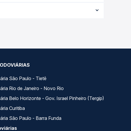
$ 101,75 e varia conforme a data da viagem, a
ações em tempo real e garante a melhor oferta
horários variados ao longo do dia. Na Quero
e a que melhor se encaixa na sua viagem.
ODOVIÁRIAS
ária São Paulo - Tietê
ária Rio de Janeiro - Novo Rio
ria Belo Horizonte - Gov. Israel Pinheiro (Tergip)
ria Curitiba
ária São Paulo - Barra Funda
viárias