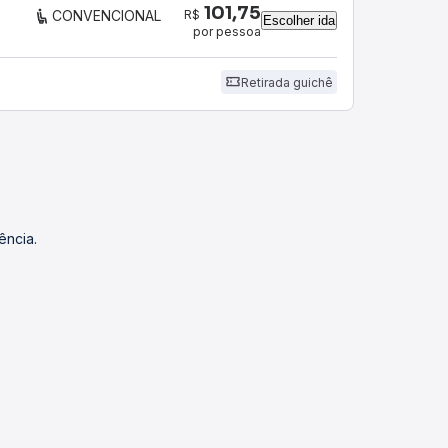
101,75
R$
CONVENCIONAL
Escolher ida
por pessoa
Retirada guichê
ência.