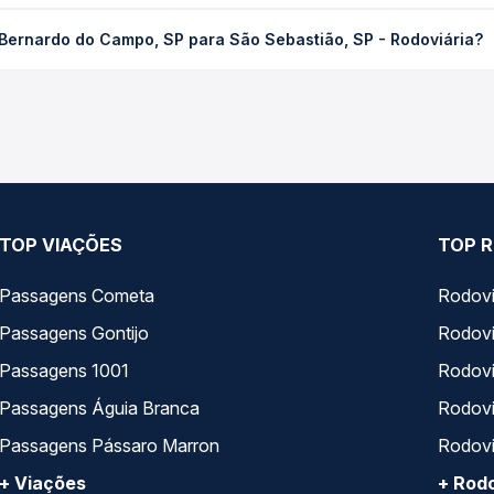
 Campo, SP para São Sebastião, SP - Rodoviária custa em média R
Bernardo do Campo, SP para São Sebastião, SP - Rodoviária?
compra. Na Quero Passagem você compara os preços de todas as vi
 Bernardo do Campo, SP para São Sebastião, SP - Rodoviária, com 
, horários, tipos de serviço e preços — em um só lugar e escolh
TOP VIAÇÕES
TOP R
Passagens Cometa
Rodovi
Passagens Gontijo
Rodovi
Passagens 1001
Rodoviá
Passagens Águia Branca
Rodoviá
Passagens Pássaro Marron
Rodovi
+ Viações
+ Rodo