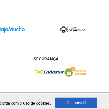
SEGURANÇA
NPJ: 18.087.991/0001-57 | saconibus@queropassagem.com.br
Ok, entendi!
oncorda com o uso de cookies.