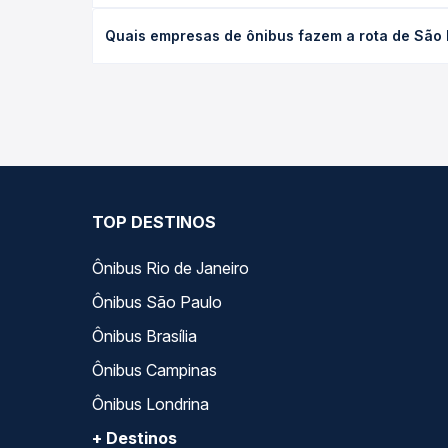
desejada.
O preço da passagem de ônibus de São Bernardo do
Quais empresas de ônibus fazem a rota de São 
empresa, o tipo de poltrona e a antecedência da 
para o seu roteiro.
As viações Pássaro Marron operam o trecho de São
Passagem você compara todas as opções — empresas
TOP DESTINOS
Ônibus Rio de Janeiro
Ônibus São Paulo
Ônibus Brasília
Ônibus Campinas
Ônibus Londrina
+ Destinos