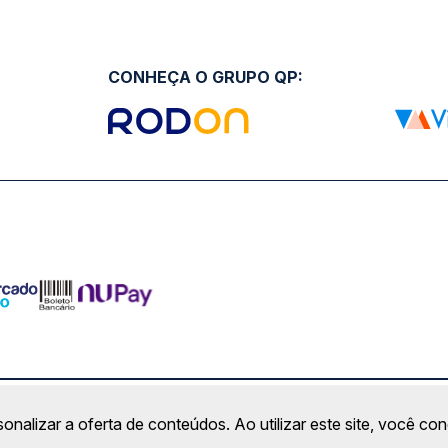
CONHEÇA O GRUPO QP:
ro Comercial Alphaville, Barueri - SP | CEP: 06453-038 | C
sonalizar a oferta de conteúdos. Ao utilizar este site, você c
Copyright 2026 © QueroPassagem.com.br