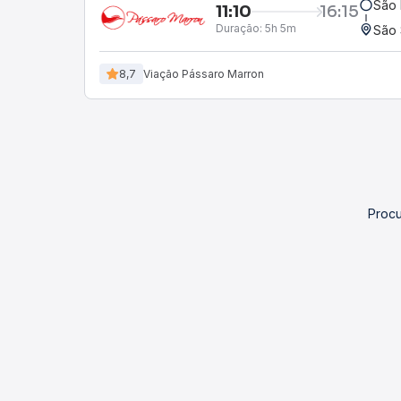
São 
11:10
16:15
Duração:
5h 5m
São 
8,7
Viação Pássaro Marron
Procu