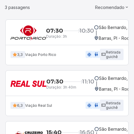
3 passagens
Recomendado
São Bernardo, M
07:30
10:30
Duração:
3h
Barras, PI - Rodov
Retirada
ac_unit
wc
3,3
Viação Porto Rico
guichê
São Bernardo, M
07:30
11:10
Duração:
3h 40m
Barras, PI - Rodov
Retirada
ac_unit
wc
6,3
Viação Real Sul
guichê
São Bernardo, M
15:40
16:50