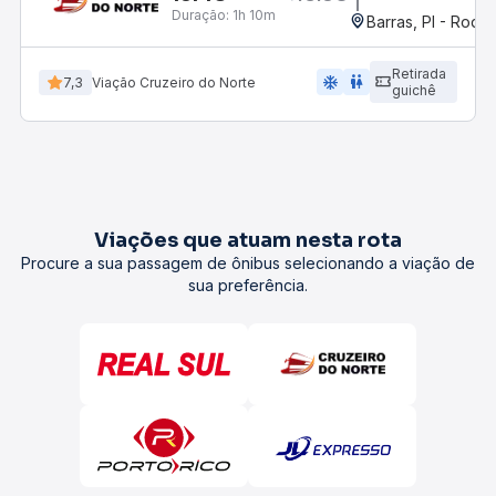
Duração:
1h 10m
Barras, PI - Rodov
Retirada
ac_unit
wc
7,3
Viação Cruzeiro do Norte
guichê
Viações que atuam nesta rota
Procure a sua passagem de ônibus selecionando a viação de
sua preferência.