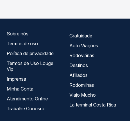
Barras, PI - Rodoviária, com horários variados ao longo do
roteiro.
dia. Na Quero Passagem você compara todas as opções
— empresas, horários, tipos de serviço e preços — em um
só lugar e escolhe a que melhor se encaixa na sua
viagem.
Sobre nós
Gratuidade
Termos de uso
Auto Viações
Política de privacidade
Rodoviárias
Termos de Uso Louge
Destinos
Vip
Afiliados
Imprensa
Rodomilhas
Minha Conta
Viajo Mucho
Atendimento Online
La terminal Costa Rica
Trabalhe Conosco