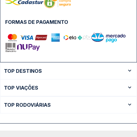
FORMAS DE PAGAMENTO
TOP DESTINOS
Ônibus Rio de Janeiro
TOP VIAÇÕES
Ônibus São Paulo
Passagens Cometa
Ônibus Brasília
TOP RODOVIÁRIAS
Passagens Gontijo
Ônibus Campinas
Rodoviária São Paulo - Tietê
Passagens 1001
Ônibus Londrina
Rodoviária Rio de Janeiro - Novo Rio
Passagens Águia Branca
+ Destinos
Rodoviária Belo Horizonte - Gov. Israel Pinheiro (Tergip)
Calçada das Margaridas, 163 - Sala 02 - Condomínio Centro