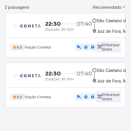
2 passagens
Recomendado
São Caetano do S
22:30
07:40
Duração:
9h 10m
Juiz de Fora, MG
Embarque
airline_seat_legroom_extra
ac_unit
WC
9,0
Viação Cometa
direto
São Caetano do S
22:30
07:40
Duração:
9h 10m
Juiz de Fora, MG
Embarque
airline_seat_legroom_extra
ac_unit
wc
9,0
Viação Cometa
direto