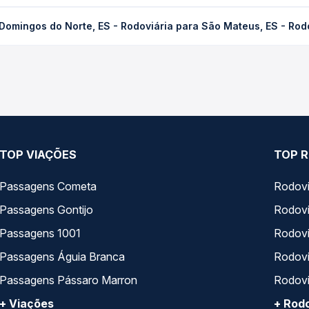
 Norte, ES - Rodoviária para São Mateus, ES - Rodoviária custa e
Domingos do Norte, ES - Rodoviária para São Mateus, ES - Rod
dência da compra. Na Quero Passagem você compara os preços de t
mingos do Norte, ES - Rodoviária para São Mateus, ES - Rodoviári
, horários, tipos de serviço e preços — em um só lugar e escolh
TOP VIAÇÕES
TOP R
Passagens Cometa
Rodovi
Passagens Gontijo
Rodovi
Passagens 1001
Rodoviá
Passagens Águia Branca
Rodoviá
Passagens Pássaro Marron
Rodovi
+ Viações
+ Rodo