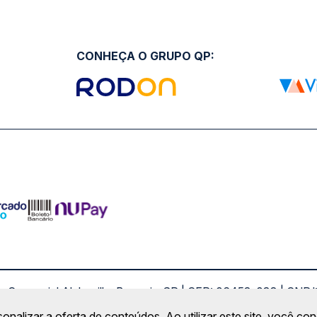
CONHEÇA O GRUPO QP:
ro Comercial Alphaville, Barueri - SP | CEP: 06453-038 | C
Copyright 2026 © QueroPassagem.com.br
sonalizar a oferta de conteúdos. Ao utilizar este site, você c