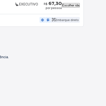
67,30
R$
EXECUTIVO
Escolher ida
por pessoa
ac_unit
wc
Embarque direto
ência.