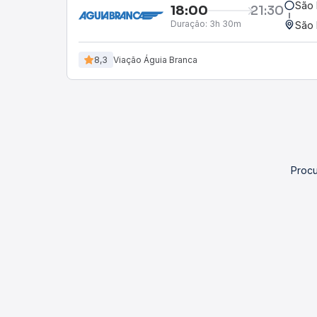
São 
18:00
21:30
Duração:
3h 30m
São 
8,3
Viação Águia Branca
Procu