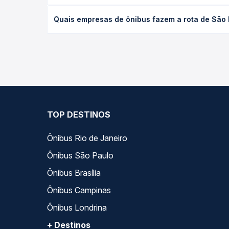
data desejada.
O preço da passagem de ônibus de São Domingos do
Quais empresas de ônibus fazem a rota de São 
viagem, a empresa, o tipo de poltrona e a antece
oferta para o seu roteiro.
As viações Águia Branca operam o trecho de São Do
Passagem você compara todas as opções — empresas
TOP DESTINOS
Ônibus Rio de Janeiro
Ônibus São Paulo
Ônibus Brasília
Ônibus Campinas
Ônibus Londrina
+ Destinos