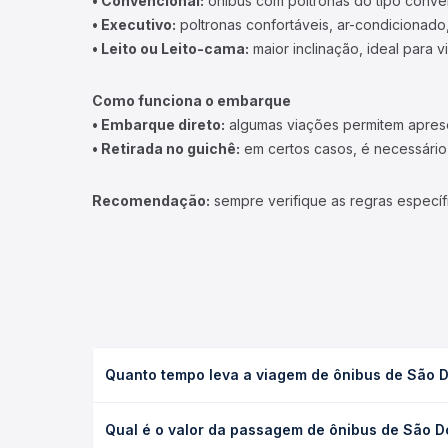
• Convencional:
ônibus com poltronas do tipo conve
• Executivo:
poltronas confortáveis, ar-condicionado,
• Leito ou Leito-cama:
maior inclinação, ideal para 
Como funciona o embarque
• Embarque direto:
algumas viações permitem apresen
• Retirada no guichê:
em certos casos, é necessário r
Recomendação:
sempre verifique as regras específ
Quanto tempo leva a viagem de ônibus de São D
A viagem de ônibus de São Domingos do Norte, ES -
Qual é o valor da passagem de ônibus de São Do
serviço (convencional, executivo ou leito) e as c