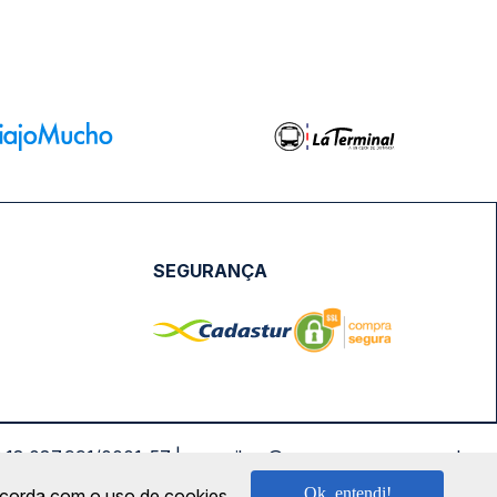
SEGURANÇA
NPJ: 18.087.991/0001-57 | saconibus@queropassagem.com.br
Ok, entendi!
oncorda com o uso de cookies.