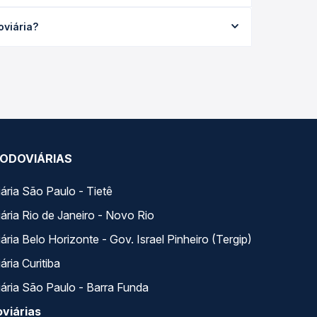
m média R$ 66,58 e varia conforme a data da
oviária?
odas as viações em tempo real e garante a melhor
a, com horários variados ao longo do dia. Na Quero
e a que melhor se encaixa na sua viagem.
ODOVIÁRIAS
ária São Paulo - Tietê
ária Rio de Janeiro - Novo Rio
ria Belo Horizonte - Gov. Israel Pinheiro (Tergip)
ria Curitiba
ária São Paulo - Barra Funda
viárias