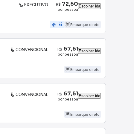
72,50
R$
EXECUTIVO
Escolher ida
por pessoa
ac_unit
wc
Embarque direto
67,51
R$
CONVENCIONAL
Escolher ida
por pessoa
Embarque direto
67,51
R$
CONVENCIONAL
Escolher ida
por pessoa
Embarque direto