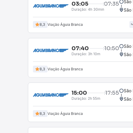
São 
03:05
07:35
Duração:
4h 30min
São 
8,3
Viação Águia Branca
São 
07:40
10:50
Duração:
3h 10m
São 
8,3
Viação Águia Branca
São 
15:00
17:55
Duração:
2h 55m
São 
8,3
Viação Águia Branca