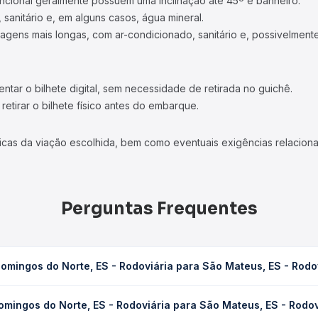
ncional geralmente possuem uma inclinação até 45º e banheiro.
 sanitário e, em alguns casos, água mineral.
viagens mais longas, com ar-condicionado, sanitário e, possivelmente
tar o bilhete digital, sem necessidade de retirada no guichê.
etirar o bilhete físico antes do embarque.
icas da viação escolhida, bem como eventuais exigências relaciona
Perguntas Frequentes
omingos do Norte, ES - Rodoviária para São Mateus, ES - Rodo
 Rodoviária para São Mateus, ES - Rodoviária leva em média 3h 14
mingos do Norte, ES - Rodoviária para São Mateus, ES - Rodov
ondições de tráfego. Na Quero Passagem você consulta os horários 